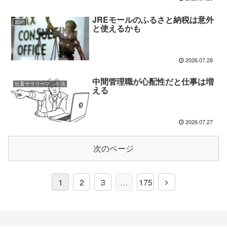
JREモールのふるさと納税は意外
節約
と使えるかも
2026.07.28
中間管理職が心配性だと仕事は増
社畜サラリーマン生活
える
2026.07.27
次のページ
1
2
3
…
175