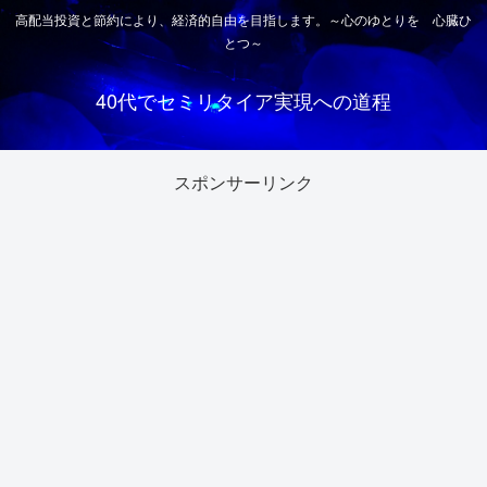
高配当投資と節約により、経済的自由を目指します。～心のゆとりを 心臓ひ
とつ～
40代でセミリタイア実現への道程
スポンサーリンク