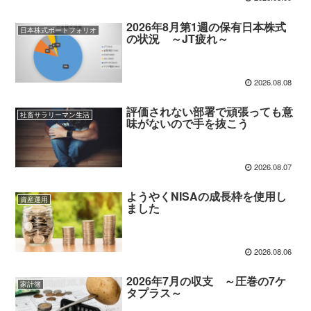
2026年8月第1週の保有日本株式
日本株式ポートフォリオ
の状況 ～JT疲れ～
2026.08.08
評価されない部署で頑張っても意
社畜サラリーマン生活
味がないので手を抜こう
2026.08.07
ようやくNISAの成長枠を使用し
資産運用
ました
2026.08.06
2026年7月の収支 ～圧巻の7ケ
家計簿
タプラス～