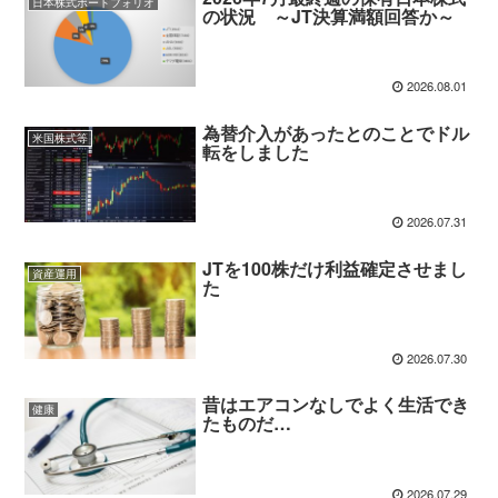
日本株式ポートフォリオ
の状況 ～JT決算満額回答か～
2026.08.01
為替介入があったとのことでドル
米国株式等
転をしました
2026.07.31
JTを100株だけ利益確定させまし
資産運用
た
2026.07.30
昔はエアコンなしでよく生活でき
健康
たものだ…
2026.07.29