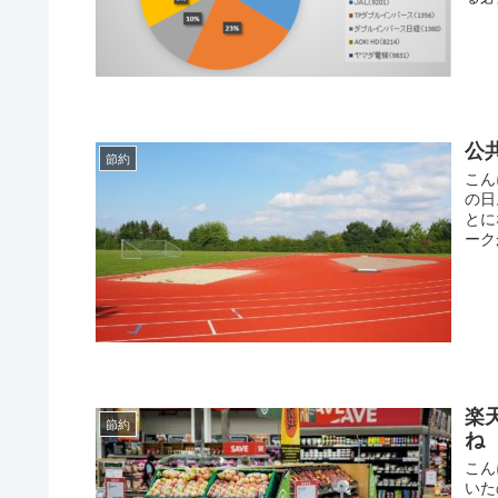
公
節約
こん
の日
とに
ーク
楽
節約
ね
こん
いた