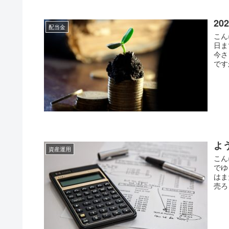
2
配当金
こん
日ま
今さ
です
よ
資産運用
こん
でゆ
はま
売ろ