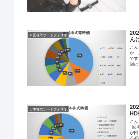
2
米国株等ポートフォリオ
ん
こん
か、
です
回の
20
日本株式ポートフォリオ
H
こん
1回
が回
る必