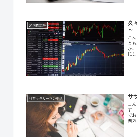
久
米国株式等
～
こん
とも
か。
忙し
サ
社畜サラリーマン生活
こん
す。
でお
囲気