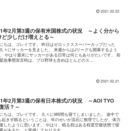
2021.02.22
021年2月第3週の保有米国株式の状況 ～よく分から
けど少しだけ増えとる～
にちは、ゴレイです。 昨日はゼロックススーパーカップだった
久々にサッカーを見ました。 来週からはJリーグも開幕するよう
。 やはり週末にサッカーがある日常は何ともありがたいです。 前
緊急事態宣言時は、プロ野球も含めほとんどのス...
2021.02.21
21年2月第3週の保有日本株式の状況 ～AOI TYO
D復活？～
にちは、ゴレイです。 久々に9時間も寝てしまいました。 途中で
も起きず眠るということは、年のせいか流石に無理でしたが、体力
復したように思います。 やはり、眠る前はある程度空腹状態で寝
要があるな…と実感しております。 ...