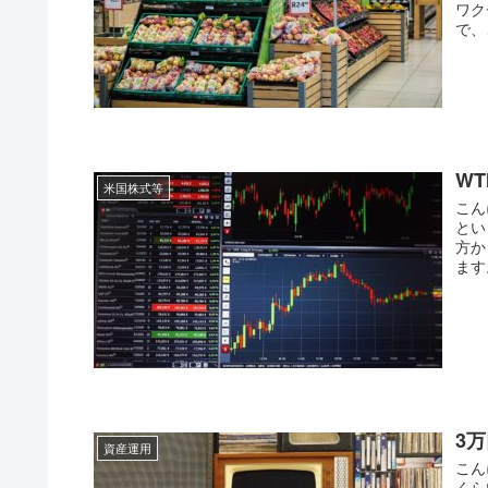
ワク
で、
W
米国株式等
こん
とい
方か
ます
3
資産運用
こん
くら