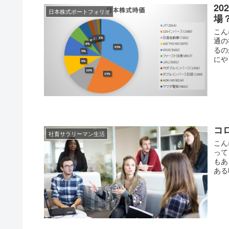
2
日本株式ポートフォリオ
場
こん
通の
るの
にや
コ
社畜サラリーマン生活
こん
って
もあ
ある