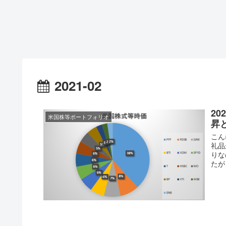
2021-02
2
米国株等ポートフォリオ
昇
こん
礼品
りな
たが