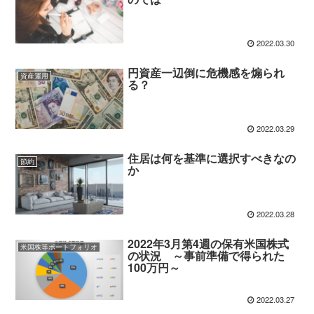
2022.03.30
円資産一辺倒に危機感を煽られ
資産運用
る？
2022.03.29
住居は何を基準に選択すべきなの
節約
か
2022.03.28
2022年3月第4週の保有米国株式
米国株等ポートフォリオ
の状況 ～事前準備で得られた
100万円～
2022.03.27