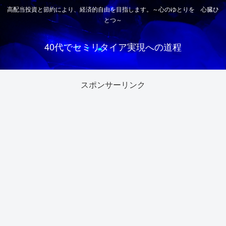
高配当投資と節約により、経済的自由を目指します。～心のゆとりを 心臓ひ
とつ～
40代でセミリタイア実現への道程
スポンサーリンク