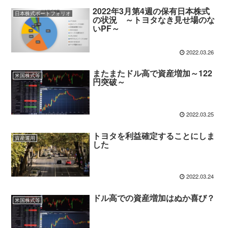
2022年3月第4週の保有日本株式
日本株式ポートフォリオ
の状況 ～トヨタなき見せ場のな
いPF～
2022.03.26
またまたドル高で資産増加～122
米国株式等
円突破～
2022.03.25
トヨタを利益確定することにしま
資産運用
した
2022.03.24
ドル高での資産増加はぬか喜び？
米国株式等