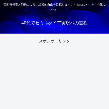
高配当投資と節約により、経済的自由を目指します。～心のゆとりを 心臓ひ
とつ～
40代でセミリタイア実現への道程
スポンサーリンク