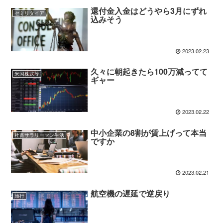
還付金入金はどうやら3月にずれ
セミリタイア
込みそう
2023.02.23
久々に朝起きたら100万減ってて
米国株式等
ギャー
2023.02.22
中小企業の8割が賃上げって本当
社畜サラリーマン生活
ですか
2023.02.21
航空機の遅延で逆戻り
旅行