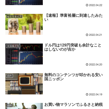
2022.04.22
【速報】準富裕層に到達したみた
セミリタイア
い
2022.04.21
ドル円は129円突破も余計なこと
米国株式等
はしないのが吉か
2022.04.20
無料のコンテンツが叩かれる安い
節約
国ニッポン
2022.04.19
お買い物マラソンでふるさと納税
節約