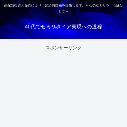
高配当投資と節約により、経済的自由を目指します。～心のゆとりを 心臓ひ
とつ～
40代でセミリタイア実現への道程
スポンサーリンク