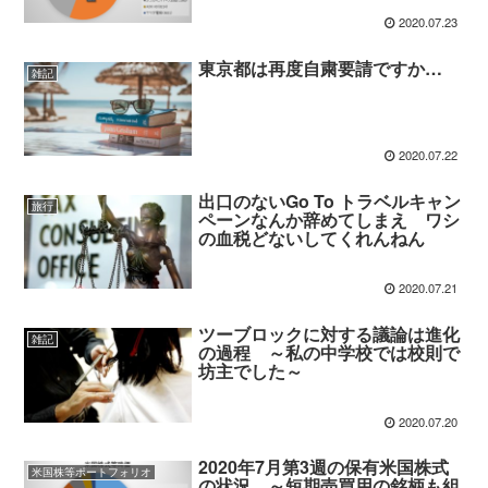
2020.07.23
東京都は再度自粛要請ですか…
雑記
2020.07.22
出口のないGo To トラベルキャン
旅行
ペーンなんか辞めてしまえ ワシ
の血税どないしてくれんねん
2020.07.21
ツーブロックに対する議論は進化
雑記
の過程 ～私の中学校では校則で
坊主でした～
2020.07.20
2020年7月第3週の保有米国株式
米国株等ポートフォリオ
の状況 ～短期売買用の銘柄も組