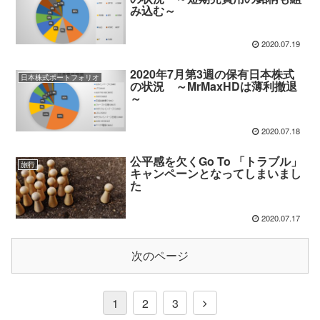
み込む～
2020.07.19
2020年7月第3週の保有日本株式
日本株式ポートフォリオ
の状況 ～MrMaxHDは薄利撤退
～
2020.07.18
公平感を欠くGo To 「トラブル」
旅行
キャンペーンとなってしまいまし
た
2020.07.17
次のページ
1
2
3