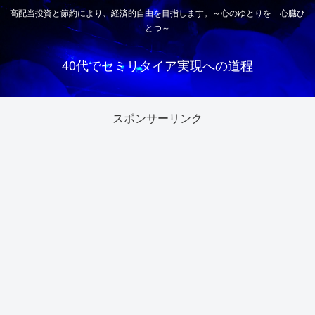
高配当投資と節約により、経済的自由を目指します。～心のゆとりを 心臓ひ
とつ～
40代でセミリタイア実現への道程
スポンサーリンク