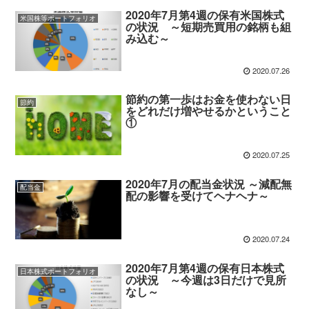
2020年7月第4週の保有米国株式
米国株等ポートフォリオ
の状況 ～短期売買用の銘柄も組
み込む～
2020.07.26
節約の第一歩はお金を使わない日
節約
をどれだけ増やせるかということ
①
2020.07.25
2020年7月の配当金状況 ～減配無
配当金
配の影響を受けてヘナヘナ～
2020.07.24
2020年7月第4週の保有日本株式
日本株式ポートフォリオ
の状況 ～今週は3日だけで見所
なし～