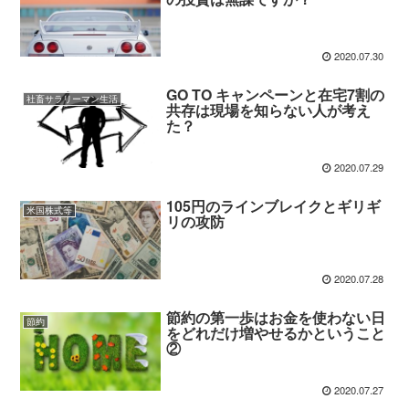
2020.07.30
GO TO キャンペーンと在宅7割の
社畜サラリーマン生活
共存は現場を知らない人が考え
た？
2020.07.29
105円のラインブレイクとギリギ
米国株式等
リの攻防
2020.07.28
節約の第一歩はお金を使わない日
節約
をどれだけ増やせるかということ
②
2020.07.27