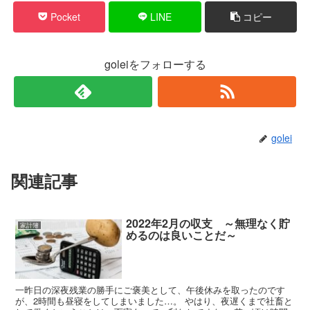
Pocket
LINE
コピー
goleiをフォローする
golei
関連記事
2022年2月の収支 ～無理なく貯
家計簿
めるのは良いことだ～
一昨日の深夜残業の勝手にご褒美として、午後休みを取ったのです
が、2時間も昼寝をしてしまいました…。 やはり、夜遅くまで社畜と