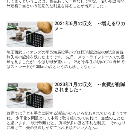
して働くということは、百害あって一利なしですな。 若い頃は時間
外勤務手当という短期的な利益を得ることが出来ました...
2021年6月の収支 ～増えるワカ
家計簿
メ～
埼玉西武ライオンズの平良海馬投手がプロ野球新記録の39試合連続
無失点の記録を残したようです。 先日、メットライフドームでの投
球を見ましたが、やはり球が速い…。 私が小学生の頃のプロ野球で
はストレートが130km/h台というのも珍しくなか...
2023年1月の収支 ～食費が削減
家計簿
されました～
政界では子ども手当に関する議論がいろいろ交わされているようです
ね。 少子化を問題として本気で取り組むのであれば、当然のことだ
と思います。 現行制度だと、所得が多いほど不利な制度。 それなり
に稼げて、先の見通しが立てられる頭のいい人なん...