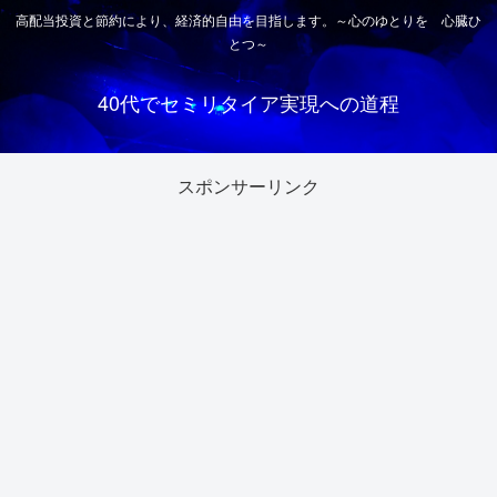
高配当投資と節約により、経済的自由を目指します。～心のゆとりを 心臓ひ
とつ～
40代でセミリタイア実現への道程
スポンサーリンク