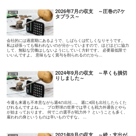
2026年7月の収支 ～圧巻の7ケ
家計簿
タプラス～
会社的には過渡期にあるようで、しばらくは忙しくなりそうです。
私は頑張っても報われないのが分かっていますので、ほどほどに協力
して、無駄な労働はしないようにしていく方針です。 必要最低限で
いいんですよ。 意味もなく賞与を削られるのだから...
2024年9月の収支 ～早くも損切
家計簿
りしました～
今週も来週も不本意ながら週4の出社…。 週に4回も出社したらくた
びれるんですよね…。 プロ野球の世界では早くも戦力外通告とやら
が始まっております。 何でこの選手が戦力外？ ということも多く、
雇われの身というものは辛いものですな。 ...
2021年9月の収支 ～続・支出が
家計簿