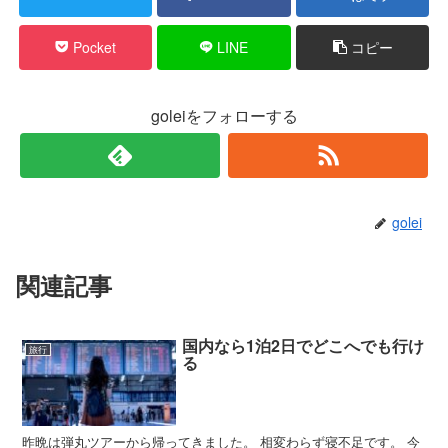
Pocket
LINE
コピー
goleiをフォローする
golei
関連記事
国内なら1泊2日でどこへでも行け
旅行
る
昨晩は弾丸ツアーから帰ってきました。 相変わらず寝不足です。 今