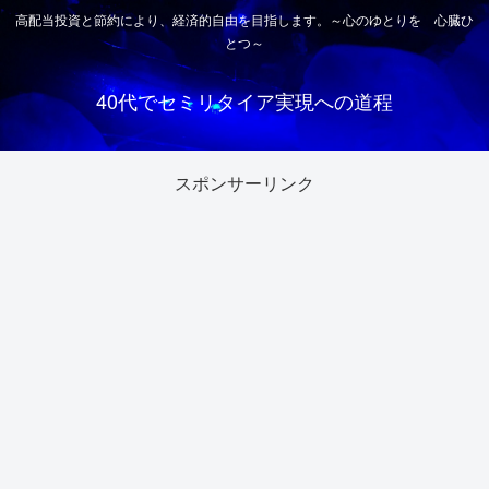
高配当投資と節約により、経済的自由を目指します。～心のゆとりを 心臓ひ
とつ～
40代でセミリタイア実現への道程
スポンサーリンク