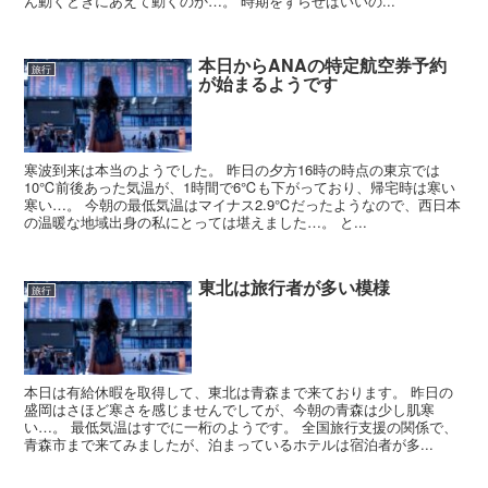
ん動くときにあえて動くのか…。 時期をずらせばいいの...
本日からANAの特定航空券予約
旅行
が始まるようです
寒波到来は本当のようでした。 昨日の夕方16時の時点の東京では
10℃前後あった気温が、1時間で6℃も下がっており、帰宅時は寒い
寒い…。 今朝の最低気温はマイナス2.9℃だったようなので、西日本
の温暖な地域出身の私にとっては堪えました…。 と...
東北は旅行者が多い模様
旅行
本日は有給休暇を取得して、東北は青森まで来ております。 昨日の
盛岡はさほど寒さを感じませんでしてが、今朝の青森は少し肌寒
い…。 最低気温はすでに一桁のようです。 全国旅行支援の関係で、
青森市まで来てみましたが、泊まっているホテルは宿泊者が多...