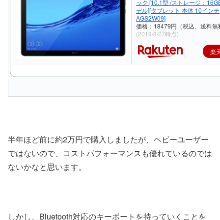
ック [10.1型 /ストレージ：16GB 
デル][タブレット 本体 10インチ
AGS2W09]
価格：18479円（税込、送料無
(2019/8/27時点)
楽
半年ほど前に約2万円で購入しましたが、ヘビーユーザー
ではないので、コストパフォーマンスも優れているのでは
ないかなと思います。
しかし、Bluetooth対応のキーボートを持っていくことを