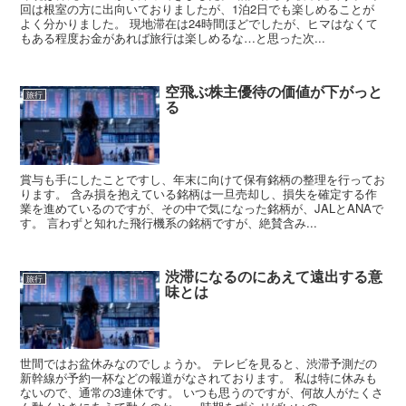
回は根室の方に出向いておりましたが、1泊2日でも楽しめることが
よく分かりました。 現地滞在は24時間ほどでしたが、ヒマはなくて
もある程度お金があれば旅行は楽しめるな…と思った次...
空飛ぶ株主優待の価値が下がっと
旅行
る
賞与も手にしたことですし、年末に向けて保有銘柄の整理を行ってお
ります。 含み損を抱えている銘柄は一旦売却し、損失を確定する作
業を進めているのですが、その中で気になった銘柄が、JALとANAで
す。 言わずと知れた飛行機系の銘柄ですが、絶賛含み...
渋滞になるのにあえて遠出する意
旅行
味とは
世間ではお盆休みなのでしょうか。 テレビを見ると、渋滞予測だの
新幹線が予約一杯などの報道がなされております。 私は特に休みも
ないので、通常の3連休です。 いつも思うのですが、何故人がたくさ