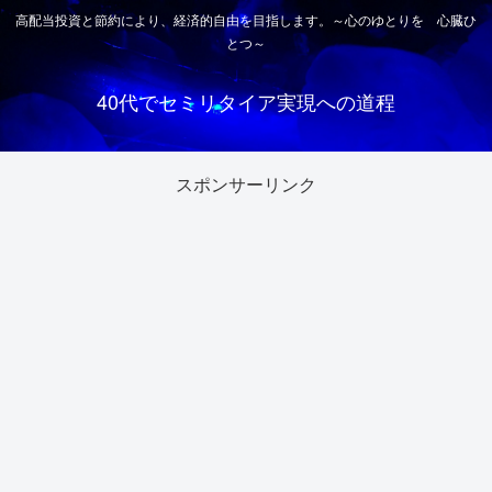
高配当投資と節約により、経済的自由を目指します。～心のゆとりを 心臓ひ
とつ～
40代でセミリタイア実現への道程
スポンサーリンク