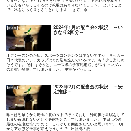
りませんな。 片付けるべき仕事もあるのですが、有給休暇を取って
いる方もいらっしゃるので親展はあまりないでしょう。 ということ
で、私もゆっくりすることにします。 さて、今...
2024年1月の配当金の状況 ～い
配当金
きなり2回分～
オフシーズンのため、スポーツコンテンツは少ないですが、サッカー
日本代表のアジアカップはまだ勝ち進んでいるので、もう少し楽しめ
そうです。 それはそうと、エース級の伊東純也選手がスキャンダル
の影響か離脱してしまいました。 事実かどうかは...
2023年2月の配当金の状況 ～安
配当金
定推移～
昨日は朝早くから埼玉の北の方まで行っており、帰宅後は昼寝をして
しまい夜眠れないという失態を起こしてしまいました。 本日は今週
最後の在宅勤務ですので、しっかりと回復させたいと思います。 3月
からアホほど仕事が増えそうなので、出社時の残...