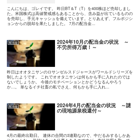
こんにちは、ゴレイです。 昨日BT＆T（T）を400株ほど売却しまし
た。米国株式は高値警戒感もあることから、含み益が出ているものの
を売却し、手元キャッシュを備えています。とりあえず、フルポジシ
ョンからの脱却を果たしました。 7月の配当金...
2024年10月の配当金の状況 ～
配当金
不労所得万歳！～
昨日はオオタニサンのロサンゼルスドジャースがワールドシリーズを
制したようです。 これでオオタニサンは何もかも手に入れたのでは
ないでしょうか。 今後のモチベーションとかどうなるんやろう
か…。 単なるイチ社畜の私でさえ、何もかも手に入れ...
2024年4月の配当金の状況 ～謎
配当金
の現地源泉税還付～
4月の最終出勤日。 連休の合間の3連勤なので、中だるみするしかあ