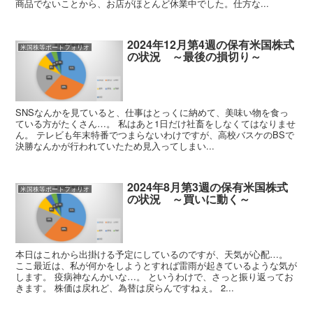
商品でないことから、お店がほとんど休業中でした。仕方な...
2024年12月第4週の保有米国株式
米国株等ポートフォリオ
の状況 ～最後の損切り～
SNSなんかを見ていると、仕事はとっくに納めて、美味い物を食っ
ている方がたくさん…。 私はあと1日だけ社畜をしなくてはなりませ
ん。 テレビも年末特番でつまらないわけですが、高校バスケのBSで
決勝なんかが行われていたため見入ってしまい...
2024年8月第3週の保有米国株式
米国株等ポートフォリオ
の状況 ～買いに動く～
本日はこれから出掛ける予定にしているのですが、天気が心配…。
ここ最近は、私が何かをしようとすれば雷雨が起きているような気が
します。 疫病神なんかいな…。 というわけで、さっと振り返ってお
きます。 株価は戻れど、為替は戻らんですねぇ。 2...