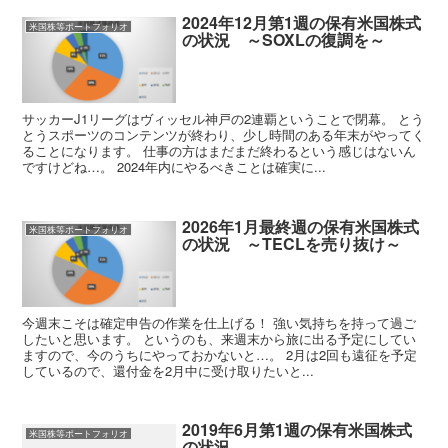
2024年12月第1週の保有米国株式
米国株等ポートフォリオ
の状況 ～SOXLの復調を～
サッカーJ1リーグはヴィッセル神戸の2連覇ということで閉幕。 とう
とうスポーツのコンテンツが終わり、少し時間のある年末がやってく
ることになります。 仕事の方はまだまだ終わるという感じはないん
ですけどね…。 2024年内にやるべきことは確実に...
2026年1月最終週の保有米国株式
米国株等ポートフォリオ
の状況 ～TECLを売り抜け～
今週末こそは確定申告の作業を仕上げる！ 強い気持ちを持って過ご
したいと思います。 というのも、来週末から旅に出る予定にしてい
ますので、今のうちにやっておかないと…。 2月は2回も遠征を予定
しているので、還付金を2月中に受け取りたいと...
2019年6月第1週の保有米国株式
米国株等ポートフォリオ
の状況