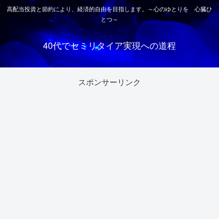
高配当投資と節約により、経済的自由を目指します。～心のゆとりを 心臓ひ
とつ～
40代でセミリタイア実現への道程
スポンサーリンク