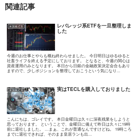
関連記事
レバレッジ系ETFを一旦整理しま
米国株式等
した
今週のお仕事とやらも概ね終わらせました。 今日明日はゆるゆると
社畜ライフを終える予定にしております。 となると、今週の関心は
資産運用のみとなります。 本日から日銀の金融政策決定会合もあり
ますので、少しポジションを整理しておこうという気になり...
実はTECLを購入しておりました
米国株式等
こんにちは、ゴレイです。 本日金曜日は久々に深夜残業をしようと
思っております。 ということで、金曜日に備えて昨日は久々に19時
前に退社しました。 …まぁ、これが普通なんですけどね。 19時ころ
までに退社できれば、そのまま皇居ランも出...