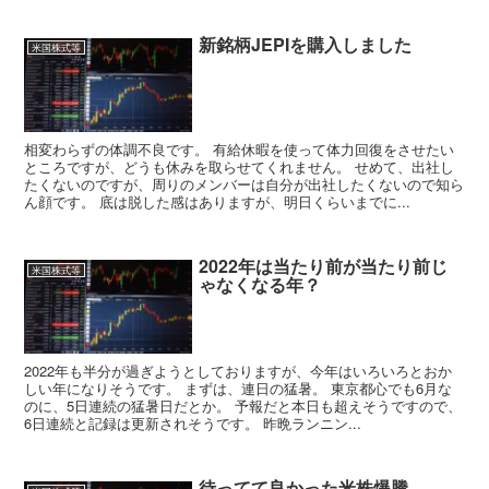
新銘柄JEPIを購入しました
米国株式等
相変わらずの体調不良です。 有給休暇を使って体力回復をさせたい
ところですが、どうも休みを取らせてくれません。 せめて、出社し
たくないのですが、周りのメンバーは自分が出社したくないので知ら
ん顔です。 底は脱した感はありますが、明日くらいまでに...
2022年は当たり前が当たり前じ
米国株式等
ゃなくなる年？
2022年も半分が過ぎようとしておりますが、今年はいろいろとおか
しい年になりそうです。 まずは、連日の猛暑。 東京都心でも6月な
のに、5日連続の猛暑日だとか。 予報だと本日も超えそうですので、
6日連続と記録は更新されそうです。 昨晩ランニン...
待ってて良かった米株爆騰