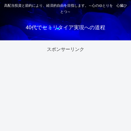
高配当投資と節約により、経済的自由を目指します。～心のゆとりを 心臓ひ
とつ～
40代でセミリタイア実現への道程
スポンサーリンク