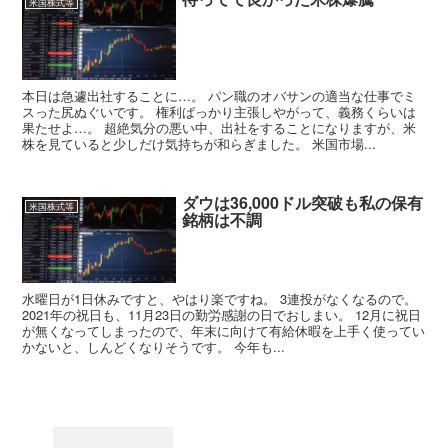
米国株式等
本日は急遽出社することに…。 パン職のオバサンの適当な仕事でミ
スった尻ぬぐいです。 権利ばっかり主張しやがって、義務くらいは
果たせよ…。 超絶気分の悪い中、出社をすることになりますが、米
株を見ていると少しだけ気持ちが和らぎました。 米国市場...
ダウは36,000ドル突破も私の保有
米国株式等
銘柄は不調
水曜日が1日休みですと、やはり楽ですね。 3連投がなくなるので。
2021年の祝日も、11月23日の勤労感謝の日でおしまい。 12月に祝日
が無くなってしまったので、年末に向けて有給休暇を上手く使ってい
かないと、しんどくなりそうです。 今年も...