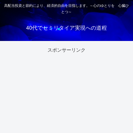
高配当投資と節約により、経済的自由を目指します。～心のゆとりを 心臓ひ
とつ～
40代でセミリタイア実現への道程
スポンサーリンク