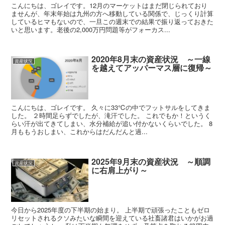
こんにちは、ゴレイです。12月のマーケットはまだ閉じられており
ませんが、年末年始は九州の方へ移動している関係で、じっくり計算
しているヒマもないので、一旦この週末での結果で振り返っておきた
いと思います。老後の2,000万円問題等がフォーカス...
2020年8月末の資産状況 ～一線
資産状況
を越えてアッパーマス層に復帰～
こんにちは、ゴレイです。 久々に33℃の中でフットサルをしてきま
した。 ２時間足らずでしたが、滝汗でした。 これでもか！というく
らい汗が出てきてしまい、水分補給が追い付かないくらいでした。 8
月ももうおしまい、これからはだんだんと過...
2025年9月末の資産状況 ～順調
資産状況
に右肩上がり～
今日から2025年度の下半期の始まり。 上半期で頑張ったこともゼロ
リセットされるクソみたいな瞬間を迎えている社畜諸君はいかがお過