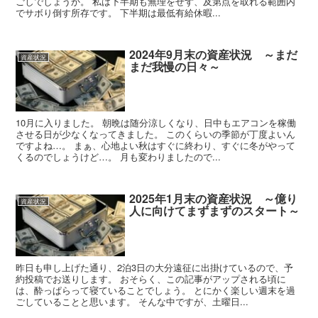
ごしでしょうか。 私は下半期も無理をせず、及第点を取れる範囲内
でサボり倒す所存です。 下半期は最低有給休暇...
2024年9月末の資産状況 ～まだ
資産状況
まだ我慢の日々～
10月に入りました。 朝晩は随分涼しくなり、日中もエアコンを稼働
させる日が少なくなってきました。 このくらいの季節が丁度よいん
ですよね…。 まぁ、心地よい秋はすぐに終わり、すぐに冬がやって
くるのでしょうけど…。 月も変わりましたので...
2025年1月末の資産状況 ～億り
資産状況
人に向けてまずまずのスタート～
昨日も申し上げた通り、2泊3日の大分遠征に出掛けているので、予
約投稿でお送りします。 おそらく、この記事がアップされる頃に
は、酔っぱらって寝ていることでしょう。 とにかく楽しい週末を過
ごしていることと思います。 そんな中ですが、土曜日...