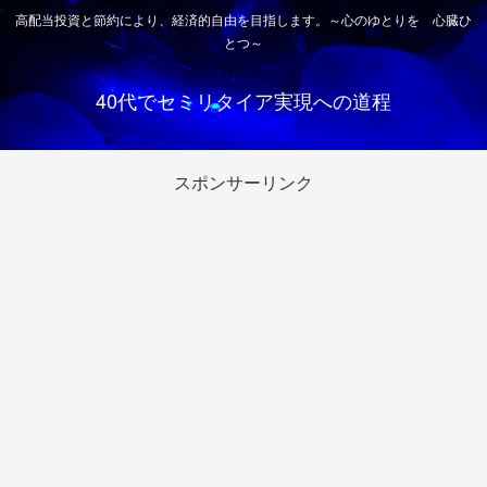
高配当投資と節約により、経済的自由を目指します。～心のゆとりを 心臓ひ
とつ～
40代でセミリタイア実現への道程
スポンサーリンク