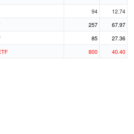
94
12.74
F
257
67.97
F
85
27.36
ETF
800
40.40