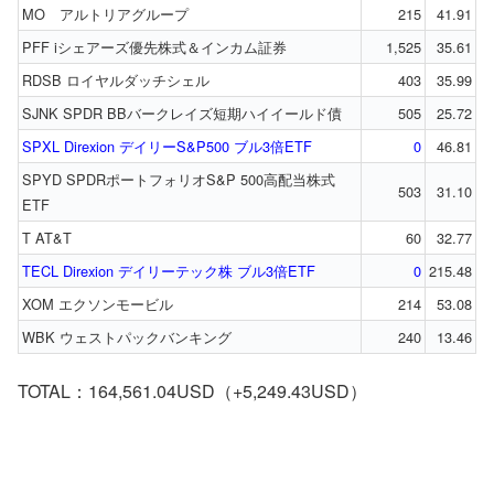
MO アルトリアグループ
215
41.91
PFF iシェアーズ優先株式＆インカム証券
1,525
35.61
RDSB ロイヤルダッチシェル
403
35.99
SJNK SPDR BBバークレイズ短期ハイイールド債
505
25.72
SPXL Direxion デイリーS&P500 ブル3倍ETF
0
46.81
SPYD SPDRポートフォリオS&P 500高配当株式
503
31.10
ETF
T AT&T
60
32.77
TECL Direxion デイリーテック株 ブル3倍ETF
0
215.48
XOM エクソンモービル
214
53.08
WBK ウェストパックバンキング
240
13.46
TOTAL：164,561.04USD（+5,249.43USD）