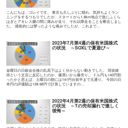
こんにちは、ゴレイです。 東京も久しぶりに晴れ、気持ちよくラン
ニングをするつもりでしたが、スタートから1.8km地点で急にふくら
はぎとアキレス腱の間に痛みが走り、それ以降走ることを断念しまし
た。 感覚的には攣ったような痛みでしたが、これまで...
2023年7月第4週の保有米国株式
米国株等ポートフォリオ
の状況 ～SOXLで夏遊び～
金曜日の日銀会合後の乱高下はよく分からない動きでした。 現状維
持という文言に反応したのか、爆買いから爆売り。 ドル円も140円割
ったかと思えば、土曜日の朝には141円台前半まで元通り。 今回の日
本円の評価額は138.96円で計算していますの...
2022年4月第2週の保有米国株式
米国株等ポートフォリオ
の状況 ～Tの売却漏れで激しく
後悔～