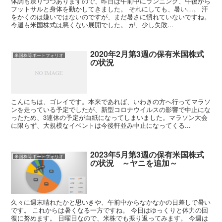
体調も戻りつつありますので、昨日は午前中にランニング、午後から
フットサルと身体を動かしてきました。 それにしても、暑い…。 汗
をかくのは嫌いではないのですが、まだ暑さに慣れていないですね。
今週も米国株式は悪くない展開でした。 が、少し失敗...
2020年2月第3週の保有米国株式
米国株等ポートフォリオ
の状況
こんにちは、ゴレイです。本来であれば、いわきの方へ行ってマラソ
ンを走っている予定でしたが、新型コロナウイルスの影響で中止にな
ったため、3連休の予定が白紙になってしまいました。マラソン大会
に限らず、大規模なイベントは今後軒並み中止になってくる...
2023年5月第3週の保有米国株式
米国株等ポートフォリオ
の状況 ～ヤニを追加～
久々に週末晴れたかと思いきや、午前中からなかなかの日差しで暑い
です。 これからは暑くなる一方ですね。 今日はゆっくりと体力の回
復に努めます。 日曜日なので、米株でも振り返ってみます。 今週は