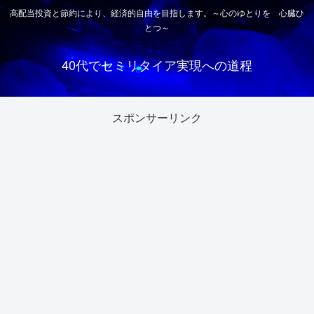
高配当投資と節約により、経済的自由を目指します。～心のゆとりを 心臓ひ
とつ～
40代でセミリタイア実現への道程
スポンサーリンク