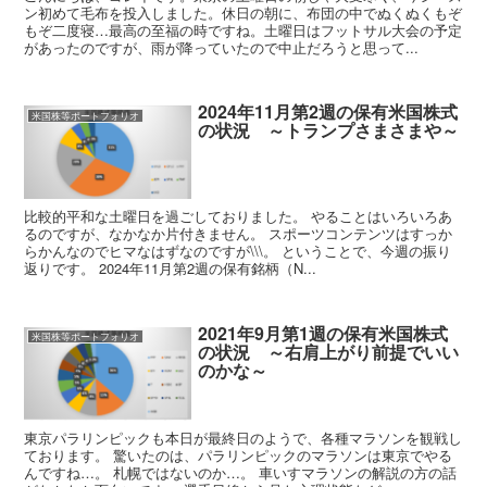
ン初めて毛布を投入しました。休日の朝に、布団の中でぬくぬくもぞ
もぞ二度寝…最高の至福の時ですね。土曜日はフットサル大会の予定
があったのですが、雨が降っていたので中止だろうと思って...
2024年11月第2週の保有米国株式
米国株等ポートフォリオ
の状況 ～トランプさまさまや～
比較的平和な土曜日を過ごしておりました。 やることはいろいろあ
るのですが、なかなか片付きません。 スポーツコンテンツはすっか
らかんなのでヒマなはずなのですが\\\。 ということで、今週の振り
返りです。 2024年11月第2週の保有銘柄（N...
2021年9月第1週の保有米国株式
米国株等ポートフォリオ
の状況 ～右肩上がり前提でいい
のかな～
東京パラリンピックも本日が最終日のようで、各種マラソンを観戦し
ております。 驚いたのは、パラリンピックのマラソンは東京でやる
んですね…。 札幌ではないのか…。 車いすマラソンの解説の方の話