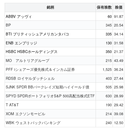
銘柄
保有株数
株価
ABBV アッヴィ
60
91.87
BP
345
20.54
BTI ブリティッシュアメリカンタバコ
335
34.14
ENB エンブリッジ
130
31.58
HSBC HSBCホールディングス
350
21.37
MO アルトリアグループ
215
43.49
PFF iシェアーズ優先株式＆インカム証券
1,525
36.24
RDSB ロイヤルダッチシェル
403
27.44
SJNK SPDR BBバークレイズ短期ハイイールド債
505
25.98
SPYD SPDRポートフォリオS&P 500高配当株式ETF
630
28.99
T AT&T
190
29.42
XOM エクソンモービル
214
39.08
WBK ウェストパックバンキング
240
12.50