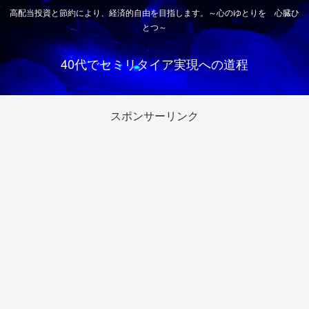
高配当投資と節約により、経済的自由を目指します。～心のゆとりを 心臓ひ
とつ～
40代でセミリタイア実現への道程
スポンサーリンク