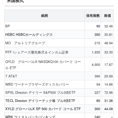
米国株式
銘柄
保有株数
株価
BP
95
32.46
HSBC HSBCホールディングス
350
30.81
MO アルトリアグループ
215
48.94
PFF iシェアーズ優先株式＆インカム証券
1,935
33.30
QYLD グローバルX NASDAQ100 カバード コー
4,900
17.87
ル ETF
T AT&T
390
20.69
WBD ワーナーブラザーズディスカバリー
94
14.86
SPXL Direxion デイリー S&P500 ブル3倍ETF
227
72.96
TECL Direxion デイリーテック株 ブル3倍ETF
85
31.38
XYLD グローバルX SP 500 カバード コール ETF
300
44.09
WBK ウェストパックバンキング
240
–