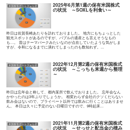
2025年6月第1週の保有米国株式
米国株等ポートフォリオ
の状況 ～SOXLを利食い～
昨日は佐賀長崎あたりを訪れておりました。 地方にもちょっとした
観光スポットがあるのですが、バブルの遺産とも言えそうなもの
も…。 昔はテーマパークみたいなのが点在していたような気がしま
すが、令和になるまでに潰れてしまったのも数知れず。...
2022年12月第2週の保有米国株式
米国株等ポートフォリオ
の状況 ～こっちも来週から整理
～
昨日は忘年会と称して、都内某所で飲んでおりました。 忘年会なん
かやったのは3年ぶりでしょうか。 相変わらず会社のクソくだらない
飲み会はないので、プライベート以外では飲みに行くことはありませ
ん。 本日は久々に予定のない日曜日ですので、9時起床...
2021年11月第2週の保有米国株式
米国株等ポートフォリオ
の状況 ～せっせと配当金の積み