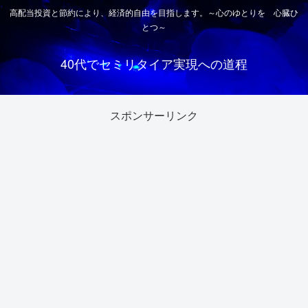
高配当投資と節約により、経済的自由を目指します。～心のゆとりを 心臓ひ
とつ～
40代でセミリタイア実現への道程
スポンサーリンク