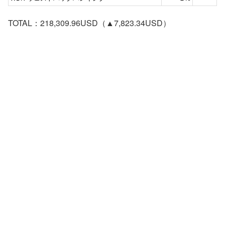
TOTAL：218,309.96USD（▲7,823.34USD）