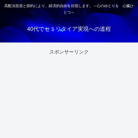
高配当投資と節約により、経済的自由を目指します。～心のゆとりを 心臓ひ
とつ～
40代でセミリタイア実現への道程
スポンサーリンク