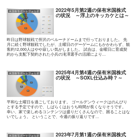
2022年5月第2週の保有米国株式
米国株等ポートフォリオ
の状況 ～浮上のキッカケとは～
昨日は野球観戦で所沢のベルーナドームまで行っておりました。 先
月に続く野球観戦でしたが、土曜日のデーゲームにもかかわらず、観
客約12,000人はやや寂しい気がしました。 試合は、金曜日に育成契
約から支配下契約された小兵の滝澤選手の活躍により...
2025年4月第4週の保有米国株式
米国株等ポートフォリオ
の状況 ～SOXL仕込み時？～
平和な土曜日を過ごしております。 ゴールデンウィークはのんびり
とする予定ですので、しばらくはおうち時間が長くなりそうです。
幸い、家で楽しめるコンテンツは盛りだくさんなので、困ることはな
いでしょう。 ということで、今週の振り返りです...
2023年7月第1週の保有米国株式
米国株等ポートフォリオ