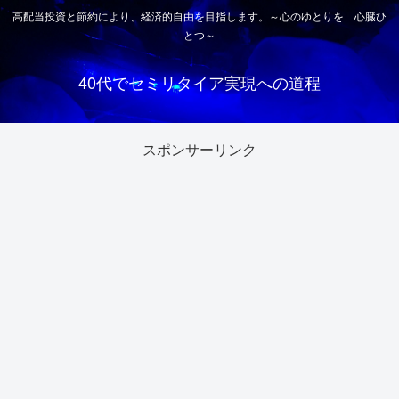
高配当投資と節約により、経済的自由を目指します。～心のゆとりを 心臓ひ
とつ～
40代でセミリタイア実現への道程
スポンサーリンク