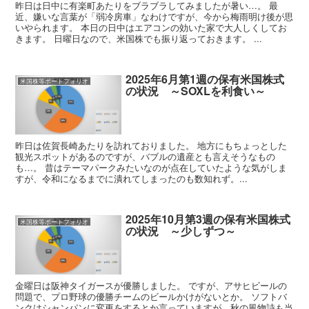
昨日は日中に有楽町あたりをブラブラしてみましたが暑い…。 最
近、嫌いな言葉が「弱冷房車」なわけですが、今から梅雨明け後が思
いやられます。 本日の日中はエアコンの効いた家で大人しくしてお
きます。 日曜日なので、米国株でも振り返っておきます。 ...
2025年6月第1週の保有米国株式
米国株等ポートフォリオ
の状況 ～SOXLを利食い～
昨日は佐賀長崎あたりを訪れておりました。 地方にもちょっとした
観光スポットがあるのですが、バブルの遺産とも言えそうなもの
も…。 昔はテーマパークみたいなのが点在していたような気がしま
すが、令和になるまでに潰れてしまったのも数知れず。...
2025年10月第3週の保有米国株式
米国株等ポートフォリオ
の状況 ～少しずつ～
金曜日は阪神タイガースが優勝しました。 ですが、アサヒビールの
問題で、プロ野球の優勝チームのビールかけがないとか。 ソフトバ
ンクはシャンパンに変更をするとか言っていますが、秋の風物詩も当