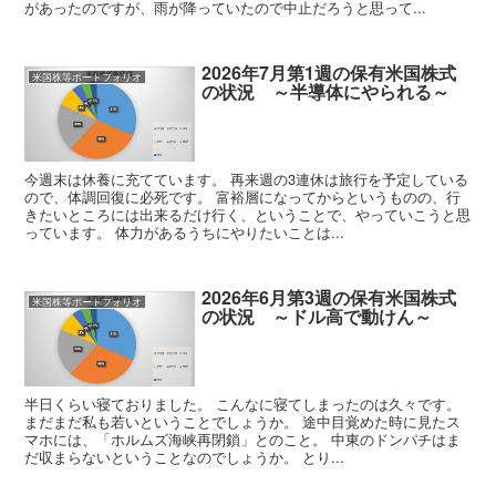
があったのですが、雨が降っていたので中止だろうと思って...
2026年7月第1週の保有米国株式
米国株等ポートフォリオ
の状況 ～半導体にやられる～
今週末は休養に充てています。 再来週の3連休は旅行を予定している
ので、体調回復に必死です。 富裕層になってからというものの、行
きたいところには出来るだけ行く、ということで、やっていこうと思
っています。 体力があるうちにやりたいことは...
2026年6月第3週の保有米国株式
米国株等ポートフォリオ
の状況 ～ドル高で動けん～
半日くらい寝ておりました。 こんなに寝てしまったのは久々です。
まだまだ私も若いということでしょうか。 途中目覚めた時に見たス
マホには、「ホルムズ海峡再閉鎖」とのこと。 中東のドンパチはま
だ収まらないということなのでしょうか。 とり...