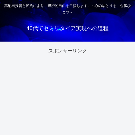
高配当投資と節約により、経済的自由を目指します。～心のゆとりを 心臓ひ
とつ～
40代でセミリタイア実現への道程
スポンサーリンク