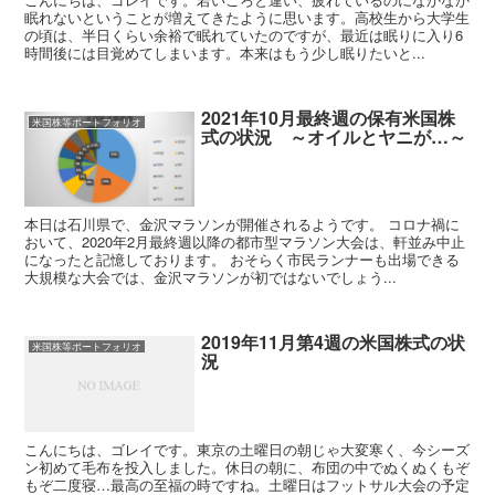
眠れないということが増えてきたように思います。高校生から大学生
の頃は、半日くらい余裕で眠れていたのですが、最近は眠りに入り6
時間後には目覚めてしまいます。本来はもう少し眠りたいと...
2021年10月最終週の保有米国株
米国株等ポートフォリオ
式の状況 ～オイルとヤニが…～
本日は石川県で、金沢マラソンが開催されるようです。 コロナ禍に
おいて、2020年2月最終週以降の都市型マラソン大会は、軒並み中止
になったと記憶しております。 おそらく市民ランナーも出場できる
大規模な大会では、金沢マラソンが初ではないでしょう...
2019年11月第4週の米国株式の状
米国株等ポートフォリオ
況
こんにちは、ゴレイです。東京の土曜日の朝じゃ大変寒く、今シーズ
ン初めて毛布を投入しました。休日の朝に、布団の中でぬくぬくもぞ
もぞ二度寝…最高の至福の時ですね。土曜日はフットサル大会の予定