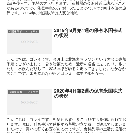
2日を使って、能登の方へ行きます。 石川県の金沢付近は訪れたこと
があるのですが、能登半島の方は行ったことがないので興味本位の旅
行です。 2024年の地震以降は大変な地域...
2019年8月第1週の保有米国株式
米国株等ポートフォリオ
の状況
こんにちは、ゴレイです。今月末に北海道マラソンという大会に参加
予定でございまして、暑さ対策のため、近所を適当に走ったり、歩い
たり、水飲んだりして、22.5㎞ほどゆるく走ってきました。なかなか
の苦行です。水を飲みながらとはいえ、体中の水分が一...
2020年4月第2週の保有米国株式
米国株等ポートフォリオ
の状況
こんにちは、ゴレイです。相変わらず引きこもり生活を強いられてお
ります。先日、社畜生活で使用する革靴が立て続けに壊れてしまいま
したので、買いに行く必要があるのですが、食料品等の生活に必須の