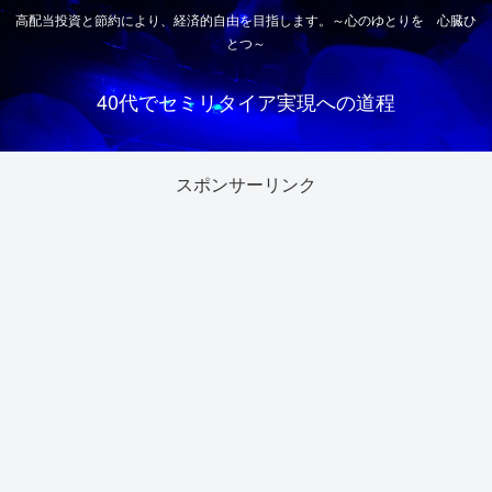
高配当投資と節約により、経済的自由を目指します。～心のゆとりを 心臓ひ
とつ～
40代でセミリタイア実現への道程
スポンサーリンク