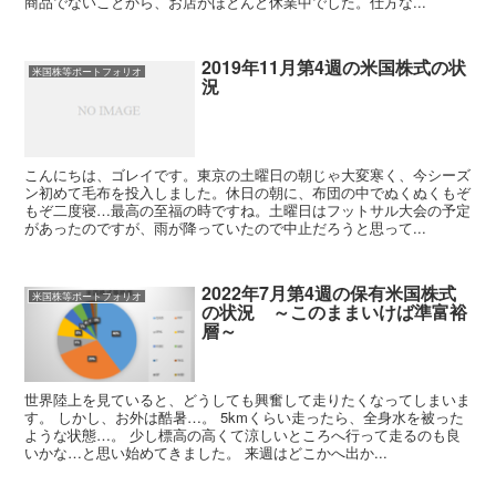
商品でないことから、お店がほとんど休業中でした。仕方な...
2019年11月第4週の米国株式の状
米国株等ポートフォリオ
況
こんにちは、ゴレイです。東京の土曜日の朝じゃ大変寒く、今シーズ
ン初めて毛布を投入しました。休日の朝に、布団の中でぬくぬくもぞ
もぞ二度寝…最高の至福の時ですね。土曜日はフットサル大会の予定
があったのですが、雨が降っていたので中止だろうと思って...
2022年7月第4週の保有米国株式
米国株等ポートフォリオ
の状況 ～このままいけば準富裕
層～
世界陸上を見ていると、どうしても興奮して走りたくなってしまいま
す。 しかし、お外は酷暑…。 5kmくらい走ったら、全身水を被った
ような状態…。 少し標高の高くて涼しいところへ行って走るのも良
いかな…と思い始めてきました。 来週はどこかへ出か...