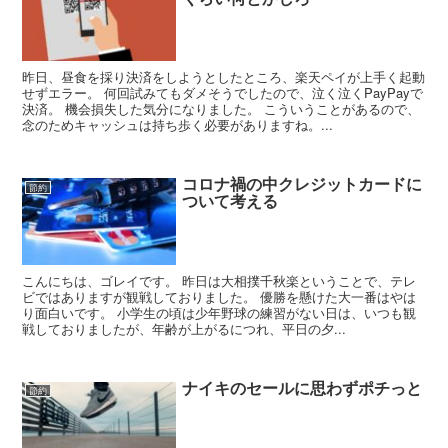
昨日、昼食を採り決済をしようとしたところ、楽天ペイが上手く起動
せずエラー。 何回試みてもダメそうでしたので、泣く泣くPayPayで
決済。 機会損失した気分になりました。 こういうことがあるので、
念のためキャッシュは持ち歩く必要がありますね。...
コロナ禍の中クレジットカードに
節約
ついて考える
こんにちは、ゴレイです。 昨日は大相撲千秋楽ということで、テレ
ビではありますが観戦しておりました。 優勝を懸けた大一番はやは
り面白いです。 小学生の頃は少年野球の練習がない日は、いつも観
戦しておりましたが、年齢が上がるにつれ、平日の夕...
ナイキのセールに思わずポチっと
節約