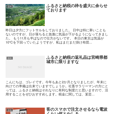
ふるさと納税の枠を盛大に余らせ
節約
ております
昨日は夕方にフットサルをしておりました。 日中は特に寒いことも
ないのですが、日が落ちると急激に気温が下がるようになってきまし
た。 もう11月も半ばなので仕方がないです。 本日の東京は気温が
10℃を下回っていたようですが、私はまだまだ掛け布団...
ふるさと納税の返礼品は宮崎県都
節約
城市に限りますな
こんにちは、ゴレイです。今年もあと2か月となりましたが、年末に
向けての準備は出来ていますでしょうか。社畜サラリーマンの方にと
っては、ふるさと納税はそれなりに有利な制度だと思いますので、活
用することをぜひおすすめします。税金に関しては、某芸...
客のスマホで注文させるなら電波
節約
くらい何とかしろ