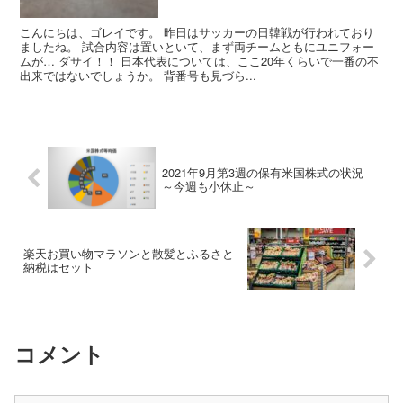
こんにちは、ゴレイです。 昨日はサッカーの日韓戦が行われており
ましたね。 試合内容は置いといて、まず両チームともにユニフォー
ムが… ダサイ！！ 日本代表については、ここ20年くらいで一番の不
出来ではないでしょうか。 背番号も見づら...
2021年9月第3週の保有米国株式の状況
～今週も小休止～
楽天お買い物マラソンと散髪とふるさと
納税はセット
コメント