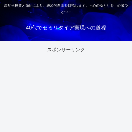
高配当投資と節約により、経済的自由を目指します。～心のゆとりを 心臓ひ
とつ～
40代でセミリタイア実現への道程
スポンサーリンク