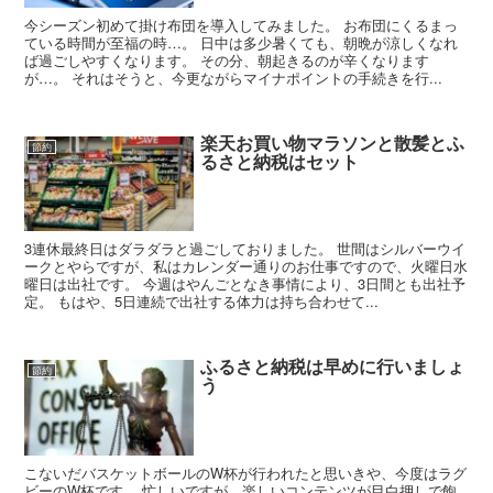
今シーズン初めて掛け布団を導入してみました。 お布団にくるまっ
ている時間が至福の時…。 日中は多少暑くても、朝晩が涼しくなれ
ば過ごしやすくなります。 その分、朝起きるのが辛くなります
が…。 それはそうと、今更ながらマイナポイントの手続きを行...
楽天お買い物マラソンと散髪とふ
節約
るさと納税はセット
3連休最終日はダラダラと過ごしておりました。 世間はシルバーウイ
ークとやらですが、私はカレンダー通りのお仕事ですので、火曜日水
曜日は出社です。 今週はやんごとなき事情により、3日間とも出社予
定。 もはや、5日連続で出社する体力は持ち合わせて...
ふるさと納税は早めに行いましょ
節約
う
こないだバスケットボールのW杯が行われたと思いきや、今度はラグ
ビーのW杯です。 忙しいですが、楽しいコンテンツが目白押しで飽