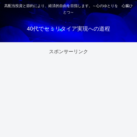
高配当投資と節約により、経済的自由を目指します。～心のゆとりを 心臓ひ
とつ～
40代でセミリタイア実現への道程
スポンサーリンク