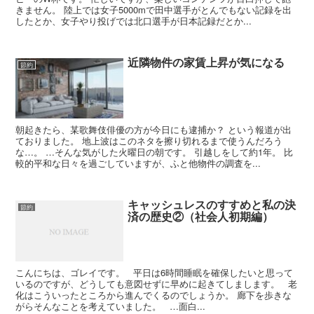
きません。 陸上では女子5000mで田中選手がとんでもない記録を出
したとか、女子やり投げでは北口選手が日本記録だとか...
近隣物件の家賃上昇が気になる
節約
朝起きたら、某歌舞伎俳優の方が今日にも逮捕か？ という報道が出
ておりました。 地上波はこのネタを擦り切れるまで使うんだろう
な…。 …そんな気がした火曜日の朝です。 引越しをして約1年。 比
較的平和な日々を過ごしていますが、ふと他物件の調査を...
キャッシュレスのすすめと私の決
節約
済の歴史②（社会人初期編）
こんにちは、ゴレイです。 平日は6時間睡眠を確保したいと思って
いるのですが、どうしても意図せずに早めに起きてしまします。 老
化はこういったところから進んでくるのでしょうか。 廊下を歩きな
がらそんなことを考えていました。 …面白...