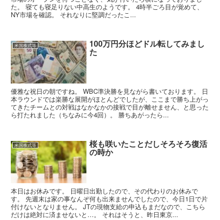
た。 寝ても寝足りない中高生のようです。 4時半ごろ目が覚めて、
NY市場を確認。 それなりに堅調だったこ...
100万円分ほどドル転してみまし
米国株式等
た
優雅な祝日の朝ですね。 WBC準決勝を見ながら書いております。 日
本ラウンドでは楽勝な展開がほとんどでしたが、ここまで勝ち上がっ
てきたチームとの対戦はなかなかの接戦で目が離せません、と思った
ら打たれました（ちなみに今4回）。 勝ちあがったら...
桜も咲いたことだしそろそろ復活
米国株式等
の時か
本日はお休みです。 日曜日出勤したので、その代わりのお休みで
す。 先週末は家の事なんぞ何も出来ませんでしたので、今日1日で片
付けないとなりません。 JTの現物支給の申込もまだなので、こちら
だけは絶対に済ませないと…。 それはそうと、昨日東京...