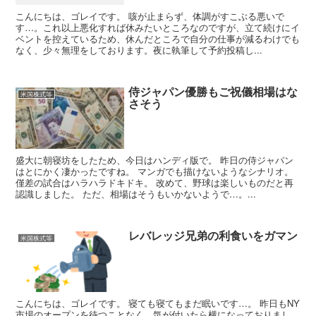
こんにちは、ゴレイです。 咳が止まらず、体調がすこぶる悪いで
す…。これ以上悪化すれば休みたいところなのですが、立て続けにイ
ベントを控えているため、休んだところで自分の仕事が減るわけでも
なく、少々無理をしております。夜に執筆して予約投稿し...
侍ジャパン優勝もご祝儀相場はな
米国株式等
さそう
盛大に朝寝坊をしたため、今日はハンディ版で。 昨日の侍ジャパン
はとにかく凄かったですね。 マンガでも描けないようなシナリオ。
僅差の試合はハラハラドキドキ。 改めて、野球は楽しいものだと再
認識しました。 ただ、相場はそうもいかないようで…。...
レバレッジ兄弟の利食いをガマン
米国株式等
こんにちは、ゴレイです。 寝ても寝てもまだ眠いです…。 昨日もNY
市場のオープンを待つことなく、気が付いたら横になっておりまし