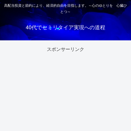
高配当投資と節約により、経済的自由を目指します。～心のゆとりを 心臓ひ
とつ～
40代でセミリタイア実現への道程
スポンサーリンク