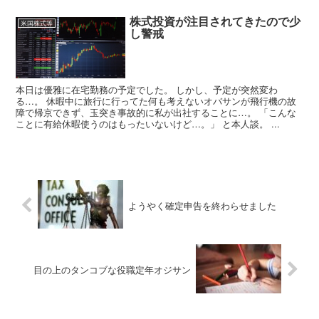
株式投資が注目されてきたので少
米国株式等
し警戒
本日は優雅に在宅勤務の予定でした。 しかし、予定が突然変わ
る…。 休暇中に旅行に行ってた何も考えないオバサンが飛行機の故
障で帰京できず、玉突き事故的に私が出社することに…。 「こんな
ことに有給休暇使うのはもったいないけど…。」 と本人談。 ...
ようやく確定申告を終わらせました
目の上のタンコブな役職定年オジサン