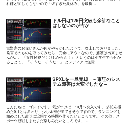
れほど忙しくもないので「遅すぎた夏休み」を取得...
ドル円は129円突破も余計なこと
米国株式等
はしないのが吉か
吉野家のお偉いさんが何かやらかしたようで、炎上しておりました。
発言そのものを取ってみたら、完全にアウトなので、擁護は出来ませ
んが…。 「女性軽視だ！けしからん！」 というのは小学生でも分か
ることで、 「そうだ！そうだ！」 とメディアは無責...
SPXLを一旦売却 ～東証のシス
米国株式等
テム障害は大変でしたな～
こんにちは、ゴレイです。 気がつけば、10月へ突入です。 多忙を極
めた9月とは変わり、少し余裕が出てきそうですので、ランニングを
始めとした趣味に没頭する時間を作りたいところです。 その他、ス
ポーツ観戦もまだまだ楽しみたいところです。 ...