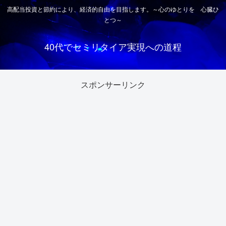
高配当投資と節約により、経済的自由を目指します。～心のゆとりを 心臓ひ
とつ～
40代でセミリタイア実現への道程
スポンサーリンク