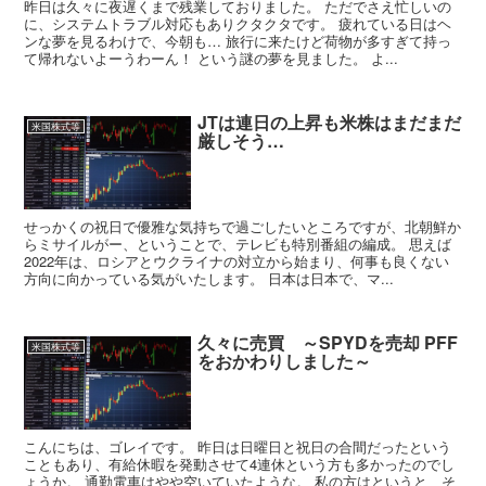
昨日は久々に夜遅くまで残業しておりました。 ただでさえ忙しいの
に、システムトラブル対応もありクタクタです。 疲れている日はヘ
ンな夢を見るわけで、今朝も… 旅行に来たけど荷物が多すぎて持っ
て帰れないよーうわーん！ という謎の夢を見ました。 よ...
JTは連日の上昇も米株はまだまだ
米国株式等
厳しそう…
せっかくの祝日で優雅な気持ちで過ごしたいところですが、北朝鮮か
らミサイルがー、ということで、テレビも特別番組の編成。 思えば
2022年は、ロシアとウクライナの対立から始まり、何事も良くない
方向に向かっている気がいたします。 日本は日本で、マ...
久々に売買 ～SPYDを売却 PFF
米国株式等
をおかわりしました～
こんにちは、ゴレイです。 昨日は日曜日と祝日の合間だったという
こともあり、有給休暇を発動させて4連休という方も多かったのでし
ょうか。 通勤電車はやや空いていたような。 私の方はというと、そ