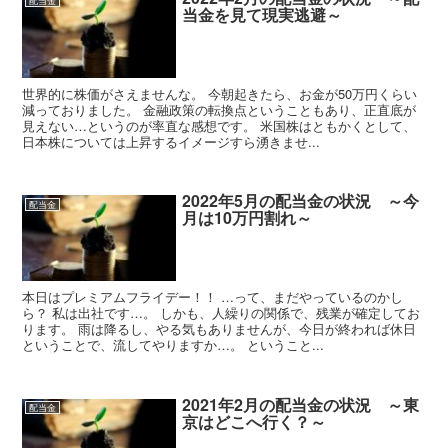
配当金
当金を見て現実逃避～
世界的に株価がさえませんな。 今朝起きたら、お金が50万円くらい
減っておりました。 金融政策の転換点ということもあり、正直底が
見えない…というのが率直な感想です。 米国株はともかくとして、
日本株については上昇するイメージすら湧きませ...
2022年5月の配当金の状況 ～今
配当金
月は10万円割れ～
本日はプレミアムフライデー！！ …って、まだやっているのかし
ら？ 私は出社です…。 しかも、人繰りの関係で、残業が確定してお
ります。 雨は降るし、やる気もありませんが、今日が終われば休日
ということで、流してやりますか…。 ということ...
2021年2月の配当金の状況 ～東
配当金
京はどこへ行く？～