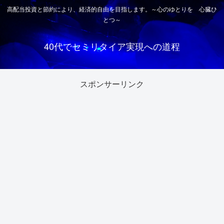
高配当投資と節約により、経済的自由を目指します。～心のゆとりを 心臓ひ
とつ～
40代でセミリタイア実現への道程
スポンサーリンク