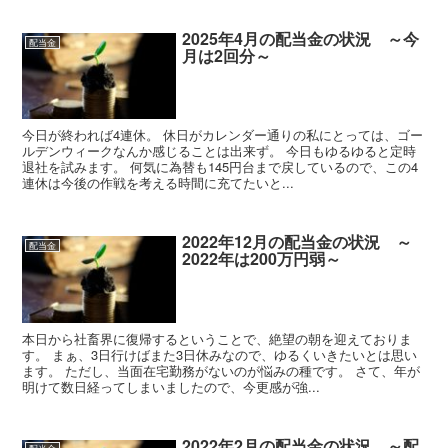
2025年4月の配当金の状況 ～今
配当金
月は2回分～
今日が終われば4連休。 休日がカレンダー通りの私にとっては、ゴー
ルデンウィークなんか感じることは出来ず。 今日もゆるゆると定時
退社を試みます。 何気に為替も145円台まで戻しているので、この4
連休は今後の作戦を考える時間に充てたいと...
2022年12月の配当金の状況 ～
配当金
2022年は200万円弱～
本日から社畜界に復帰するということで、絶望の朝を迎えておりま
す。 まぁ、3日行けばまた3日休みなので、ゆるくいきたいとは思い
ます。 ただし、当面在宅勤務がないのが悩みの種です。 さて、年が
明けて数日経ってしまいましたので、今更感が強...
2022年2月の配当金の状況 ～配