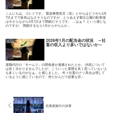
こんにちは、ゴレイです。 緊急事態宣言（笑）とやらはどうやら3月
7日までで延長はなさそうなのですが、とりあえず都立公園の駐車場
は今さらながら3月7日まで閉鎖だそうです。 …はぁ？ という感じな
のですが。 閉鎖するなら1月からやらんか...
2026年1月の配当金の状況 ～社
配当金
畜の収入より多いではないか～
退職代行の「モームリ」の関係者が逮捕されたとか。 内容について
は良く分かりませんでしたが、こういった業態を良く思っていない人
も多くいるのかなぁ…と感じました。 年々社畜のクソ具合は増して
いるように感じているので、何だかんだで必要な存...
北海道旅行の決算