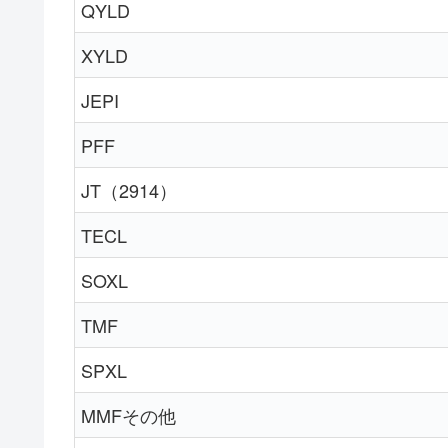
QYLD
XYLD
JEPI
PFF
JT（2914）
TECL
SOXL
TMF
SPXL
MMFその他