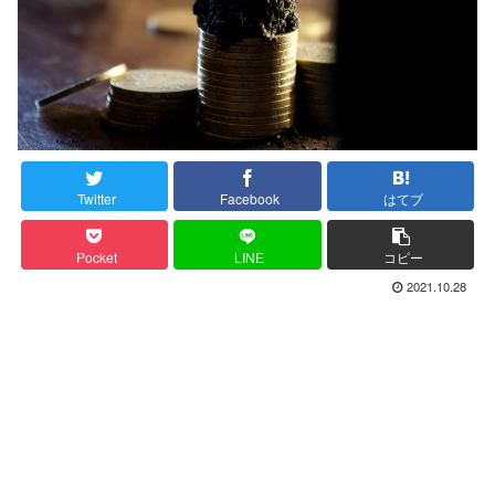
Twitter
Facebook
はてブ
Pocket
LINE
コピー
2021.10.28