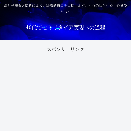
高配当投資と節約により、経済的自由を目指します。～心のゆとりを 心臓ひ
とつ～
40代でセミリタイア実現への道程
スポンサーリンク