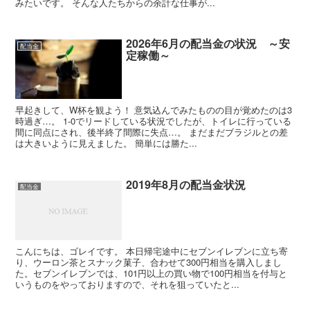
みたいです。 そんな人たちからの余計な仕事が...
2026年6月の配当金の状況 ～安
配当金
定稼働～
早起きして、W杯を観よう！ 意気込んでみたものの目が覚めたのは3
時過ぎ…。 1-0でリードしている状況でしたが、トイレに行っている
間に同点にされ、後半終了間際に失点…。 まだまだブラジルとの差
は大きいように見えました。 簡単には勝た...
2019年8月の配当金状況
配当金
こんにちは、ゴレイです。 本日帰宅途中にセブンイレブンに立ち寄
り、ウーロン茶とスナック菓子、合わせて300円相当を購入しまし
た。セブンイレブンでは、101円以上の買い物で100円相当を付与と
いうものをやっておりますので、それを狙っていたと...