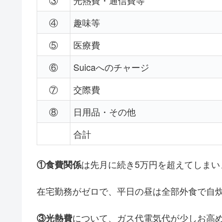
③
光熱費・通信費等
④
趣味等
⑤
医療費
⑥
Suicaへのチャージ
⑦
交際費
⑧
日用品・その他
合計
は先月に続き5万円を超えてしまい
①食費関係
在宅勤務がゼロで、平日の昼は全部外食で自
について、ガス代電気代が少しお高
③光熱費