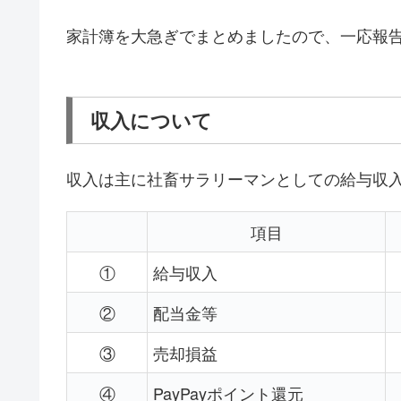
家計簿を大急ぎでまとめましたので、一応報
収入について
収入は主に社畜サラリーマンとしての給与収
項目
①
給与収入
②
配当金等
③
売却損益
④
PayPayポイント還元