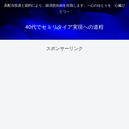
高配当投資と節約により、経済的自由を目指します。～心のゆとりを 心臓ひ
とつ～
40代でセミリタイア実現への道程
スポンサーリンク