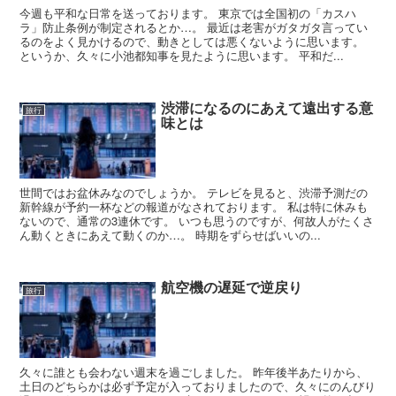
今週も平和な日常を送っております。 東京では全国初の「カスハ
ラ」防止条例が制定されるとか…。 最近は老害がガタガタ言ってい
るのをよく見かけるので、動きとしては悪くないように思います。
というか、久々に小池都知事を見たように思います。 平和だ...
渋滞になるのにあえて遠出する意
旅行
味とは
世間ではお盆休みなのでしょうか。 テレビを見ると、渋滞予測だの
新幹線が予約一杯などの報道がなされております。 私は特に休みも
ないので、通常の3連休です。 いつも思うのですが、何故人がたくさ
ん動くときにあえて動くのか…。 時期をずらせばいいの...
航空機の遅延で逆戻り
旅行
久々に誰とも会わない週末を過ごしました。 昨年後半あたりから、
土日のどちらかは必ず予定が入っておりましたので、久々にのんびり