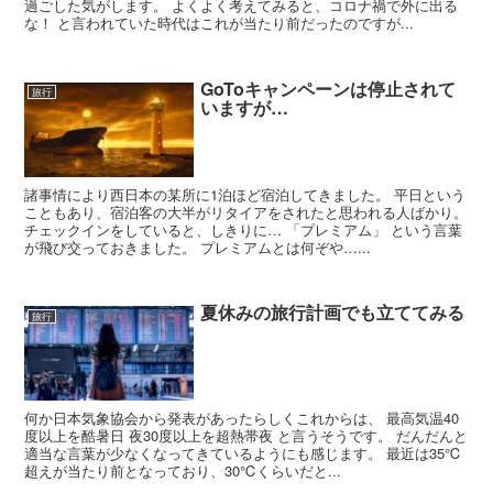
過ごした気がします。 よくよく考えてみると、コロナ禍で外に出る
な！ と言われていた時代はこれが当たり前だったのですが...
GoToキャンペーンは停止されて
旅行
いますが…
諸事情により西日本の某所に1泊ほど宿泊してきました。 平日という
こともあり、宿泊客の大半がリタイアをされたと思われる人ばかり。
チェックインをしていると、しきりに… 「プレミアム」 という言葉
が飛び交っておきました。 プレミアムとは何ぞや…...
夏休みの旅行計画でも立ててみる
旅行
何か日本気象協会から発表があったらしくこれからは、 最高気温40
度以上を酷暑日 夜30度以上を超熱帯夜 と言うそうです。 だんだんと
適当な言葉が少なくなってきているようにも感じます。 最近は35℃
超えが当たり前となっており、30℃くらいだと...