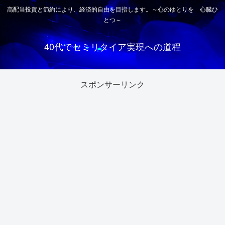
高配当投資と節約により、経済的自由を目指します。～心のゆとりを 心臓ひ
とつ～
40代でセミリタイア実現への道程
スポンサーリンク