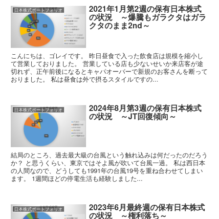
2021年1月第2週の保有日本株式
日本株式ポートフォリオ
の状況 ～爆騰もガラクタはガラ
クタのまま2nd～
こんにちは、ゴレイです。 昨日昼食で入った飲食店は規模を縮小し
て営業しておりました。 営業している店も少ないせいか来店客が途
切れず、正午前後になるとキャパオーバーで新規のお客さんを断って
おりました。 私は昼食は外で摂るスタイルですの...
2024年8月第3週の保有日本株式
日本株式ポートフォリオ
の状況 ～JT回復傾向～
結局のところ、過去最大級の台風という触れ込みは何だったのだろう
か？ と思うくらい、東京ではそよ風が吹いて台風一過。 私は西日本
の人間なので、どうしても1991年の台風19号を重ね合わせてしまい
ます。 1週間ほどの停電生活も経験しました...
2023年6月最終週の保有日本株式
日本株式ポートフォリオ
の状況 ～権利落ち～