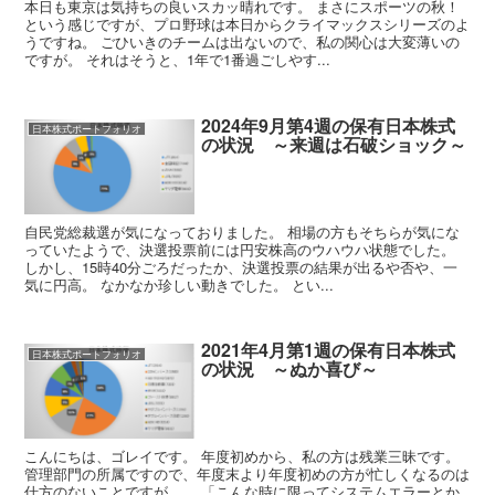
本日も東京は気持ちの良いスカッ晴れです。 まさにスポーツの秋！
という感じですが、プロ野球は本日からクライマックスシリーズのよ
うですね。 ごひいきのチームは出ないので、私の関心は大変薄いの
ですが。 それはそうと、1年で1番過ごしやす...
2024年9月第4週の保有日本株式
日本株式ポートフォリオ
の状況 ～来週は石破ショック～
自民党総裁選が気になっておりました。 相場の方もそちらが気にな
っていたようで、決選投票前には円安株高のウハウハ状態でした。
しかし、15時40分ごろだったか、決選投票の結果が出るや否や、一
気に円高。 なかなか珍しい動きでした。 とい...
2021年4月第1週の保有日本株式
日本株式ポートフォリオ
の状況 ～ぬか喜び～
こんにちは、ゴレイです。 年度初めから、私の方は残業三昧です。
管理部門の所属ですので、年度末より年度初めの方が忙しくなるのは
仕方のないことですが…、 「こんな時に限ってシステムエラーとか