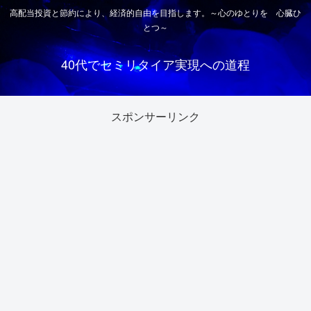
高配当投資と節約により、経済的自由を目指します。～心のゆとりを 心臓ひ
とつ～
40代でセミリタイア実現への道程
スポンサーリンク