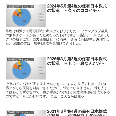
2024年5月第4週の保有日本株式
日本株式ポートフォリオ
の状況 ～久々のココイチ～
昨晩は所沢まで野球観戦に出掛けておりました。 ファンクラブ会員
の無料チケットがあったため行ったわけですが、当該チームはぶっり
ぎりの最下位で、自力優勝はとうに消滅。 さらに7連敗中と泥沼でし
た。 結果の方は、無事8連敗を見届けてきました...
2026年3月第3週の保有日本株式
日本株式ポートフォリオ
の状況 ～もう一息なんだが～
中東のドンパチが収まりませんなぁ…。 すんなり収まれば、また右
肩上がりな展開を期待できるだけに、残念でなりません。 億り人ま
ではあとわずかなので、何か弾みがつけばこの途中目標を達成できる
のですが、もどかしいです。 まぁ、こんな時は焦っ...
2021年3月第4週の保有日本株式
日本株式ポートフォリオ
の状況 ～先週が良すぎただけ～