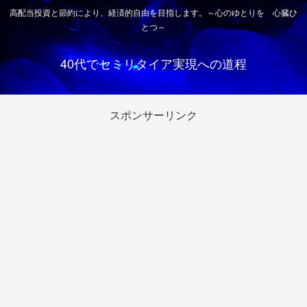
高配当投資と節約により、経済的自由を目指します。～心のゆとりを 心臓ひ
とつ～
40代でセミリタイア実現への道程
スポンサーリンク