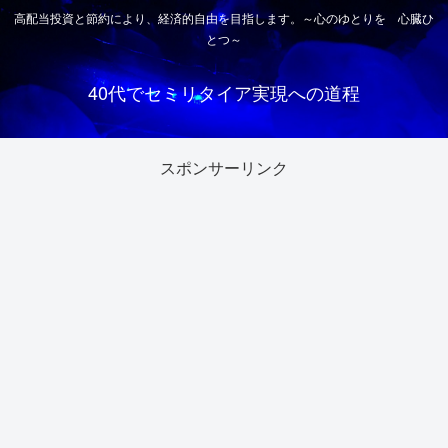
高配当投資と節約により、経済的自由を目指します。～心のゆとりを 心臓ひ
とつ～
40代でセミリタイア実現への道程
スポンサーリンク