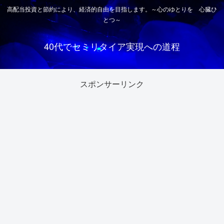
高配当投資と節約により、経済的自由を目指します。～心のゆとりを 心臓ひ
とつ～
40代でセミリタイア実現への道程
スポンサーリンク