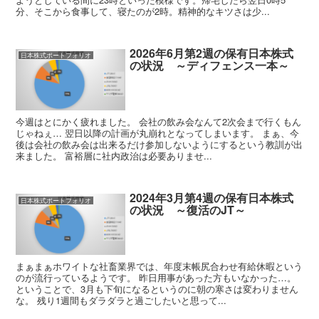
分、そこから食事して、寝たのが2時。精神的なキツさは少...
2026年6月第2週の保有日本株式
日本株式ポートフォリオ
の状況 ～ディフェンス一本～
今週はとにかく疲れました。 会社の飲み会なんて2次会まで行くもん
じゃねぇ… 翌日以降の計画が丸崩れとなってしまいます。 まぁ、今
後は会社の飲み会は出来るだけ参加しないようにするという教訓が出
来ました。 富裕層に社内政治は必要ありませ...
2024年3月第4週の保有日本株式
日本株式ポートフォリオ
の状況 ～復活のJT～
まぁまぁホワイトな社畜業界では、年度末帳尻合わせ有給休暇という
のが流行っているようです。 昨日用事があった方もいなかった…。
ということで、3月も下旬になるというのに朝の寒さは変わりません
な。 残り1週間もダラダラと過ごしたいと思って...