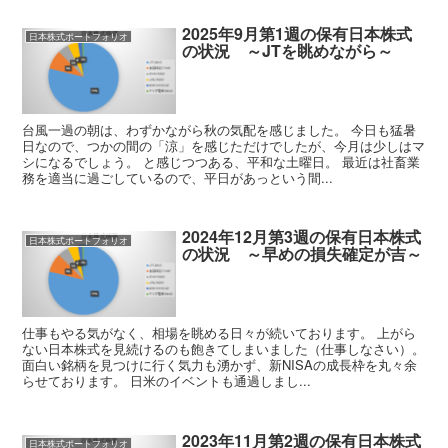
2025年9月第1週の保有日本株式
日本株式ポートフォリオ
の状況 ～JTを眺めながら～
台風一過の朝は、わずかながら秋の気配を感じました。 今日も猛暑
日なので、つかの間の「涼」を感じただけでしたが、今月は少しはマ
シになるでしょう。 と感じつつある、平和な土曜日。 最近は社畜業
務を適当に過ごしているので、平日があっという間...
2024年12月第3週の保有日本株式
日本株式ポートフォリオ
の状況 ～早めの損失確定が吉～
仕事もやる気がなく、相場を眺める日々が続いております。 上がら
ない日本株式を見続けるのも飽きてしまいました（仕事しなさい）。
面白い銘柄を見つけに行く気力も湧かず、新NISAの成長枠を丸々余
らせております。 日米のイベントも通過しまし...
2023年11月第2週の保有日本株式
日本株式ポートフォリオ