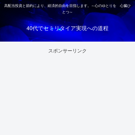
高配当投資と節約により、経済的自由を目指します。～心のゆとりを 心臓ひ
とつ～
40代でセミリタイア実現への道程
スポンサーリンク