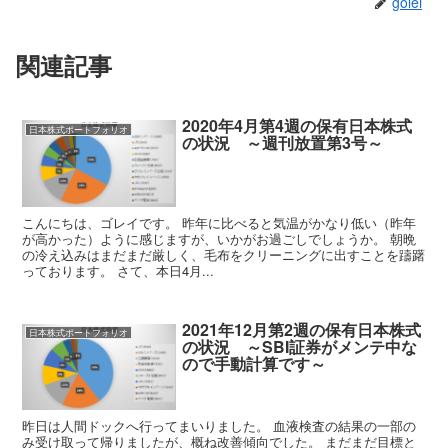
golei
関連記事
2020年4月第4週の保有日本株式
日本株式ポートフォリオ
の状況 ～週刊放置第3号～
こんにちは、ゴレイです。 昨年に比べると気温がかなり低い（昨年
が高かった）ように感じますが、いかがお過ごしでしょうか。 朝晩
の冷え込みはまだまだ厳しく、毛布をクリーニングに出すことを躊躇
っております。 さて、本日4月...
2021年12月第2週の保有日本株式
日本株式ポートフォリオ
の状況 ～SBI証券がメンテ中な
ので手動計算です～
昨日は人間ドックへ行ってまいりました。 血液検査の結果の一部の
み受け取って帰りましたが、概ね改善傾向でした。 まだまだ目標と