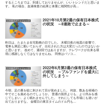
するところまでは、到達しておりませんが、いいトレンドだと思いま
す。 私の場合、血液検査の結果と体重に相関性が高...
2021年10月第2週の保有日本株式
日本株式ポートフォリオ
の状況 ～8連敗で止まる～
昨日は、たまたま在宅勤務の日でした。 木曜日夜の地震の影響で、
電車も満足に動いておらず、出社された方は大変だったのではないか
と思います。 改めて、週2回ではありますが、テレワークが出来る環
境に感謝しなくてはなりませんね。 同僚はパソコ...
2022年6月第3週の保有日本株式
日本株式ポートフォリオ
の状況 ～ブルファンドを盛大に
外してしまう～
今朝、足の裏を蚊に刺されて目が覚めました。 何故、数ある候補の
中でそこを責めるのでしょうか。 普通の箇所よりも、より痒みを感
じてしまい、よく眠れませんでした。 それにしても市場にも迷いが
出ておりますな。 金曜日の東京タイムのドル円も...