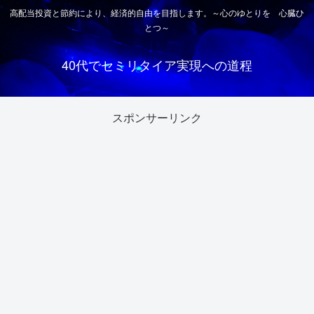
高配当投資と節約により、経済的自由を目指します。～心のゆとりを 心臓ひ
とつ～
40代でセミリタイア実現への道程
スポンサーリンク