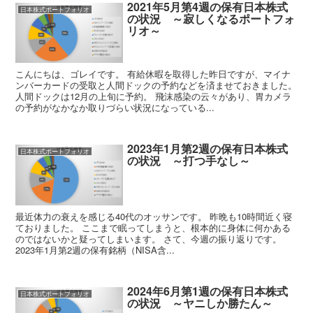
2021年5月第4週の保有日本株式
日本株式ポートフォリオ
の状況 ～寂しくなるポートフォ
リオ～
こんにちは、ゴレイです。 有給休暇を取得した昨日ですが、マイナ
ンバーカードの受取と人間ドックの予約などを済ませておきました。
人間ドックは12月の上旬に予約。 飛沫感染の云々があり、胃カメラ
の予約がなかなか取りづらい状況になっている...
2023年1月第2週の保有日本株式
日本株式ポートフォリオ
の状況 ～打つ手なし～
最近体力の衰えを感じる40代のオッサンです。 昨晩も10時間近く寝
ておりました。 ここまで眠ってしまうと、根本的に身体に何かある
のではないかと疑ってしまいます。 さて、今週の振り返りです。
2023年1月第2週の保有銘柄（NISA含...
2024年6月第1週の保有日本株式
日本株式ポートフォリオ
の状況 ～ヤニしか勝たん～