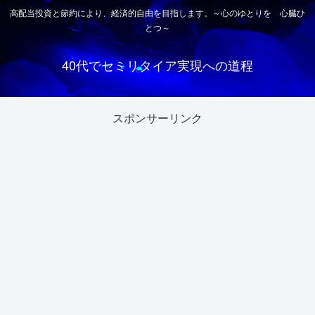
高配当投資と節約により、経済的自由を目指します。～心のゆとりを 心臓ひ
とつ～
40代でセミリタイア実現への道程
スポンサーリンク