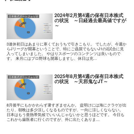
2024年2月第4週の保有日本株式
日本株式ポートフォリオ
の状況 ～日経過去最高値ですが
～
3連休初日はあまりに寒くておうちで引きこもり。 でしたが、今週か
らJリーグが開幕ということで、特にご贔屓でもないJ1の2試合に見
入ってしまいました。 やはりスポーツのコンテンツは良いもので
す。 来月にはプロ野球も開幕しますし、休日は充...
2025年8月第4週の保有日本株式
日本株式ポートフォリオ
の状況 ～天邪鬼なJT～
8月後半にもかかわらず暑すぎませんか。 盆明けには海にクラゲが出
たり、朝晩は多少涼しくなるものですが、一向に涼しくならない。
日本はもう亜熱帯気候でいいんじゃないかと思うほどです。 今日も
これから歯医者に行くのですが、外に出たくありま...