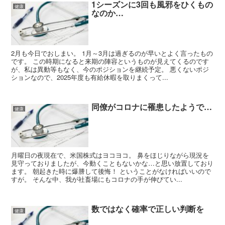
1シーズンに3回も風邪をひくもの
健康
なのか…
2月も今日でおしまい。 1月～3月は過ぎるのが早いとよく言ったもの
です。 この時期になると来期の陣容というものが見えてくるのです
が、私は異動等もなく、今のポジションを継続予定。 悪くないポジ
ションなので、2025年度も有給休暇を取りまくって...
同僚がコロナに罹患したようで…
健康
月曜日の夜現在で、米国株式はヨコヨコ。 鼻をほじりながら現況を
見守っておりましたが、今動くこともないかな…と思い放置しており
ます。 朝起きた時に爆謄して後悔！ ということがなければいいので
すが。 そんな中、我が社畜場にもコロナの手が伸びてい...
数ではなく確率で正しい判断を
健康