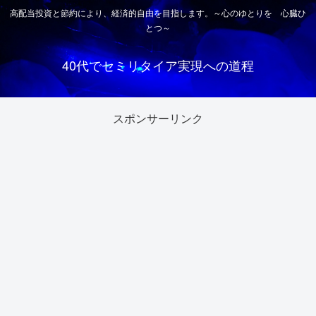
高配当投資と節約により、経済的自由を目指します。～心のゆとりを 心臓ひ
とつ～
40代でセミリタイア実現への道程
スポンサーリンク