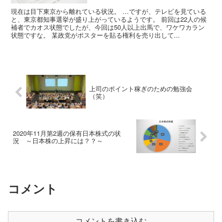
現在は目下東京から離れている状況。 …ですが、テレビを見ている
と、東京都知事選挙が盛り上がっているようです。 前回は22人の候
補者でカオス状態でしたが、今回は50人以上出馬で、ワケワカラン
状態ですな。 某政党がポスターを貼る権利を売り出して...
上司のポイント稼ぎのための勉強会
（笑）
2020年11月第2週の保有日本株式の状
況 ～日本株の上昇には？？～
コメント
コメントを書き込む