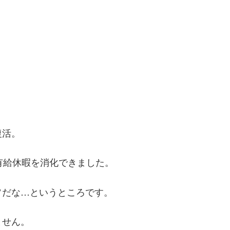
復活。
有給休暇を消化できました。
ソだな…というところです。
ません。