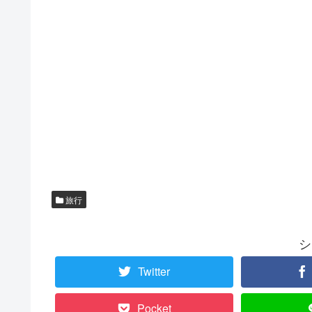
旅行
シ
Twitter
Pocket