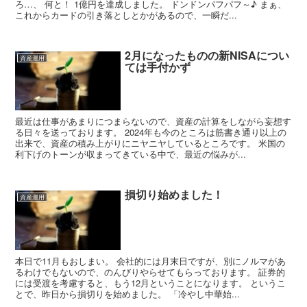
ろ…、 何と！ 1億円を達成しました。 ドンドンパフパフ～♪ まぁ、
これからカードの引き落としとかがあるので、一瞬だ...
2月になったものの新NISAについ
資産運用
ては手付かず
最近は仕事があまりにつまらないので、資産の計算をしながら妄想す
る日々を送っております。 2024年も今のところは筋書き通り以上の
出来で、資産の積み上がりにニヤニヤしているところです。 米国の
利下げのトーンが収まってきている中で、最近の悩みが...
損切り始めました！
資産運用
本日で11月もおしまい。 会社的には月末日ですが、別にノルマがあ
るわけでもないので、のんびりやらせてもらっております。 証券的
には受渡を考慮すると、もう12月ということになります。 というこ
とで、昨日から損切りを始めました。 「冷やし中華始...