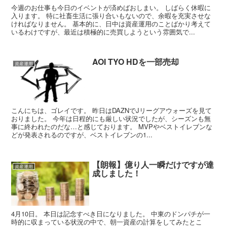
今週のお仕事も今日のイベントが済めばおしまい。 しばらく休暇に
入ります。 特に社畜生活に張り合いもないので、余暇を充実させな
ければなりません。 基本的に、日中は資産運用のことばかり考えて
いるわけですが、最近は積極的に売買しようという雰囲気で...
AOI TYO HDを一部売却
資産運用
こんにちは、ゴレイです。 昨日はDAZNでJリーグアウォーズを見て
おりました。 今年は日程的にも厳しい状況でしたが、シーズンも無
事に終われたのだな…と感じております。 MVPやベストイレブンな
どが発表されるのですが、ベストイレブンの1...
【朗報】億り人一瞬だけですが達
資産運用
成しました！
4月10日。 本日は記念すべき日になりました。 中東のドンパチが一
時的に収まっている状況の中で、朝一資産の計算をしてみたとこ