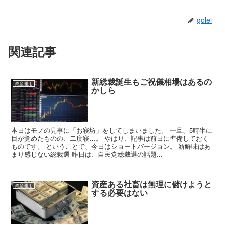
golei
関連記事
新総裁誕生もご祝儀相場はあるの
資産運用
かしら
本日はモノの見事に「お寝坊」をしてしまいました。 一旦、5時半に
目が覚めたものの、二度寝…。 やはり、記事は前日に準備しておく
ものです。 ということで、今日はショートバージョン。 新鮮味はあ
まり感じない総裁選 昨日は、自民党総裁選の話題...
資産ある社畜は無理に儲けようと
資産運用
する必要はない