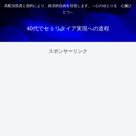
高配当投資と節約により、経済的自由を目指します。～心のゆとりを 心臓ひ
とつ～
40代でセミリタイア実現への道程
スポンサーリンク