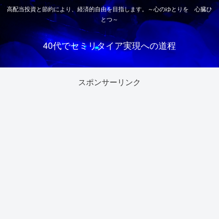
高配当投資と節約により、経済的自由を目指します。～心のゆとりを 心臓ひ
とつ～
40代でセミリタイア実現への道程
スポンサーリンク