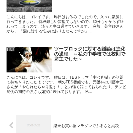
こんにちは、ゴレイです。 昨日はお休みでしたので、久々に散髪に
行ってきました。 特段難しい髪型でもないので、30分もかからず終
わってしまうので、淡々と事は過ぎていきます。 突然、美容師さん
から、 「髪に対する悩みはありませんですか」...
ツーブロックに対する議論は進化
雑記
の過程 ～私の中学校では校則で
坊主でした～
こんにちは、ゴレイです。 昨日は、TBSドラマ「半沢直樹」の話題
で持ちきりだったようです。 朝のTBS番組でも、元阪神の川藤幸三
さんが「やられたらやり返す！」と力強く語っておられたり、テレビ
局側の期待の強さも如実に表れております。 私...
楽天お買い物マラソンでふるさと納税