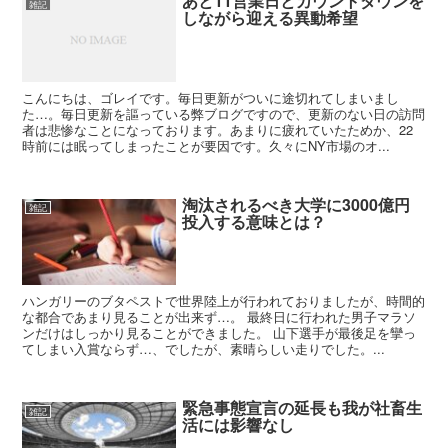
あと11営業日とカウントダウンを
雑記
しながら迎える異動希望
こんにちは、ゴレイです。毎日更新がついに途切れてしまいまし
た…。毎日更新を謳っている弊ブログですので、更新のない日の訪問
者は悲惨なことになっております。あまりに疲れていたためか、22
時前には眠ってしまったことが要因です。久々にNY市場のオ...
淘汰されるべき大学に3000億円
雑記
投入する意味とは？
ハンガリーのブタペストで世界陸上が行われておりましたが、時間的
な都合であまり見ることが出来ず…。 最終日に行われた男子マラソ
ンだけはしっかり見ることができました。 山下選手が最後足を攣っ
てしまい入賞ならず…、でしたが、素晴らしい走りでした。...
緊急事態宣言の延長も我が社畜生
雑記
活には影響なし