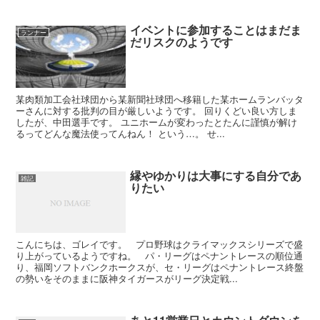
イベントに参加することはまだま
ランナー
だリスクのようです
某肉類加工会社球団から某新聞社球団へ移籍した某ホームランバッタ
ーさんに対する批判の目が厳しいようです。 回りくどい良い方しま
したが、中田選手です。 ユニホームが変わったとたんに謹慎が解け
るってどんな魔法使ってんねん！ という…。 せ...
縁やゆかりは大事にする自分であ
雑記
りたい
こんにちは、ゴレイです。 プロ野球はクライマックスシリーズで盛
り上がっているようですね。 パ・リーグはペナントレースの順位通
り、福岡ソフトバンクホークスが、セ・リーグはペナントレース終盤
の勢いをそのままに阪神タイガースがリーグ決定戦...