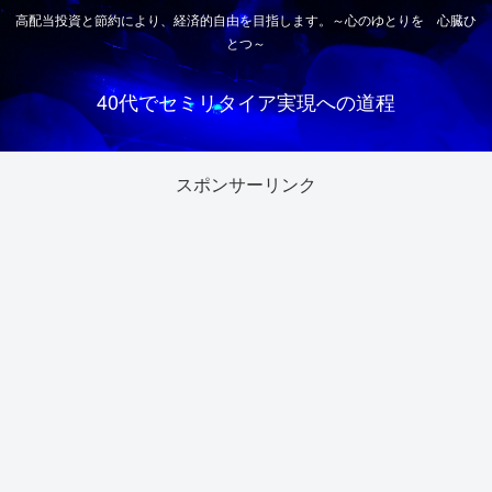
高配当投資と節約により、経済的自由を目指します。～心のゆとりを 心臓ひ
とつ～
40代でセミリタイア実現への道程
スポンサーリンク