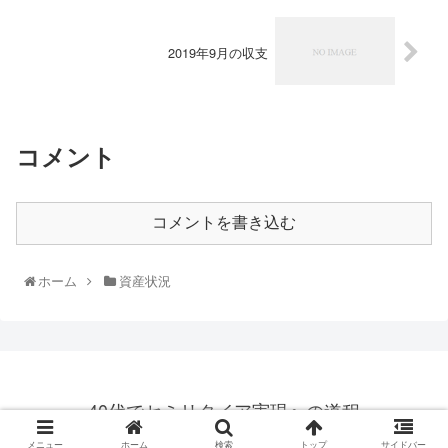
2019年9月の収支
コメント
コメントを書き込む
ホーム
資産状況
40代でセミリタイア実現への道程
© 2019 40代でセミリタイア実現への道程.
メニュー
ホーム
検索
トップ
サイドバー