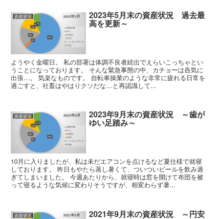
2023年5月末の資産状況 過去最
資産状況
高を更新～
ようやく金曜日。 私の部署は体調不良者続出でえらいこっちゃとい
うことになっております。 そんな緊急事態の中、カチョーは呑気に
出張…。 気楽なものです。 自転車操業のような非常に疲れる日常を
過ごすと、社畜はやはりクソだな…と再認識して...
2023年9月末の資産状況 ～歯が
資産状況
ゆい足踏み～
10月に入りましたが、私は未だエアコンを点けるなど夏仕様で就寝
しております。 昨日もやたら蒸し暑くて、ついついビールを飲み過
ぎてしまいました。 今週あたりから、就寝時は窓を開けて布団を被
って寝るような気候に変わりそうですが、相変わらず暑...
2021年9月末の資産状況 ～円安
資産状況