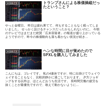
トランプさんによる株価操縦だっ
米国株式等
たということ？
やっと金曜日。 昨日は疲れ果てて、何もすることもなく眠ってしま
いました。 せっかく設けるチャンスだったかもしれないのに。 今朝
のテレビではまだまだ絶賛「広末容疑者」の報道が盛り上がっている
ようですので、昨今の株価動向も落ち着かない状況が続き...
ヘンな時間に目が覚めたので
米国株式等
SPXLを購入してみました
こんにちは、ゴレイです。 私の4連休ですが、特に出掛けてウェイウ
ェイすることもなく、比較的静かに過ごしております。 夕方ジョギ
ングをする以外は、ほとんどおうち生活です。 長時間労働の疲労を
抜くことが最優先ですので、敢えて動かないように...