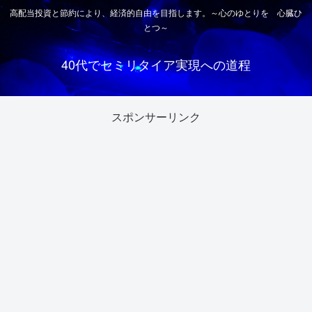
高配当投資と節約により、経済的自由を目指します。～心のゆとりを 心臓ひ
とつ～
40代でセミリタイア実現への道程
スポンサーリンク