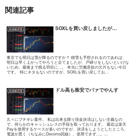
関連記事
SOXLを買い戻しましたが…
米国株式等
東京でも明日は雪が降るのですか？ 積雪も予想されるのであれば、
明日は早く上がってやろうと企てましたが、戸締りをしないといけな
いため、最後まで残る羽目に…。 本当に労働意欲の欠片もない今日
です。 特にネタもないのですが、SOXLを買い戻してお...
ドル高も株安でパァでやんす
米国株式等
久々にブチギレ案件。 私は出来る限り現金決済はしない主義なの
で、何らかのキャッシュレスの手段を取っております。 最近は楽天
Payを使用するケースが多いのですが、決済をしようとしたところ、
電波が悪く（ちなみにDocomo回線）、使用できず…。...