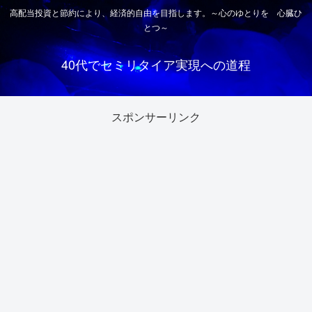
高配当投資と節約により、経済的自由を目指します。～心のゆとりを 心臓ひ
とつ～
40代でセミリタイア実現への道程
スポンサーリンク