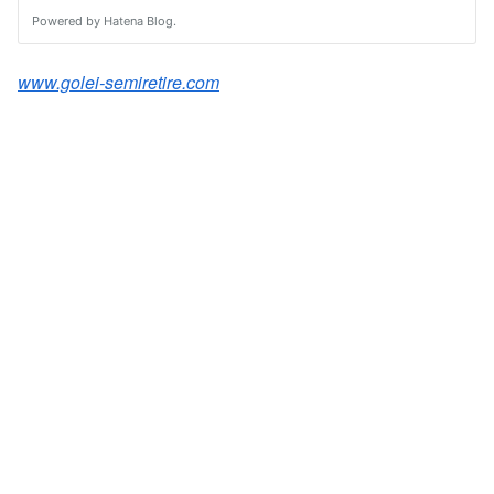
www.golei-semiretire.com