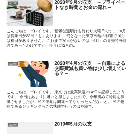
2020年9月の収支 ～プライベー
家計簿
トなき時間とお金の流れ～
こんにちは、ゴレイです。 憂鬱な週明けも終わり火曜日です。 10月
は営業日が22日「も」あります。 幻となった東京五輪の影響で10月
は祝日がありません。 これまで祝日がないのは「6月」の専売特許特
許であったわけですが、今年は12月の...
2020年4月の収支 ～自粛による
家計簿
交際費減も買い物は少し増えてい
る？～
こんにちは、ゴレイです。 東京では最高気温28.4℃を記録したよう
です。 今日はあまりに暑いと感じましたので、今年初めて冷房を稼
働させましたが、私の感覚は間違ってなかったんだな…と。 私の趣
味であるジョギングもこの状態で行うのは危険で...
2019年5月の収支
家計簿