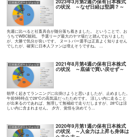
2023年3月第2週の保有日本株式
日本株式ポートフォリオ
の状況 ～なぜ日経は堅調？～
先週に比べると社畜具合が随分落ち着きました。 ということで、お
うちでWBC観戦。 予選リーグ最大のヤマ場だと踏んでおりました
が、大勝で気分が良いです。 ヌートバー選手は正直よく知りません
でしたが、確実に日本人ファンは増えそうですね。 ...
2021年8月第4週の保有日本株式
日本株式ポートフォリオ
の状況 ～底値で買い戻せず～
朝早く起きてランニングに出掛けようと思いましたが、止めました。
午前5時時点で28℃の高気温だったためです。 涼しい内に走ること
が出来るのであれば、無理して無補給で走りだしますが、28℃は涼
しい内に含まれません。 夕方、覚悟を決めてう...
2020年9月第1週の保有日本株式
日本株式ポートフォリオ
の状況 ～入金力は上昇も身体は
ヘナヘナ～