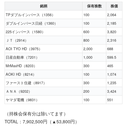
銘柄
保有株数
株価
TPダブルインバース（1356）
100
2,064
ダブルインバース日経（1360）
100
2,185
225インバース（1580）
600
3,820
ＪＴ（2914）
800
2,316
AOI TYO HD（3975）
2,000
688
日産自動車（7201）
1,000
599.5
MrMaxHD（8203）
300
465
AOKI HD（8214）
100
1,074
ファースト住建（8917）
300
1,235
ＡＮＡ（9202）
200
3,424
ヤマダ電機（9831）
100
551
（持株会保有分は除いてます）
TOTAL：7,902,500円（▲53,800円）