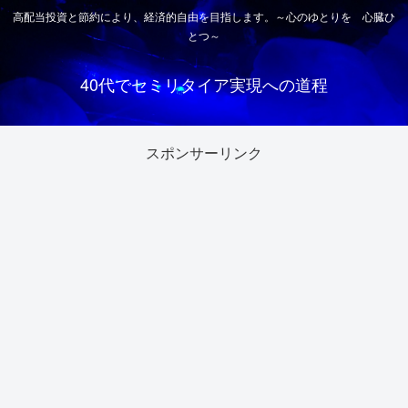
高配当投資と節約により、経済的自由を目指します。～心のゆとりを 心臓ひ
とつ～
40代でセミリタイア実現への道程
スポンサーリンク