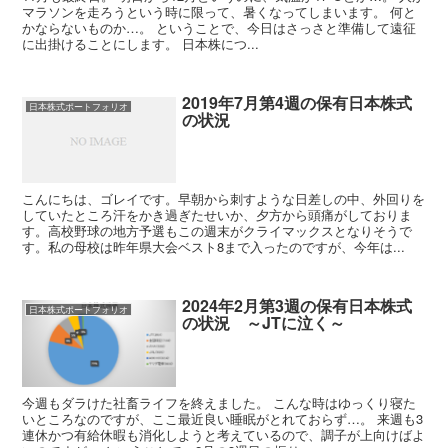
マラソンを走ろうという時に限って、暑くなってしまいます。 何と
かならないものか…。 ということで、今日はさっさと準備して遠征
に出掛けることにします。 日本株につ...
2019年7月第4週の保有日本株式
日本株式ポートフォリオ
の状況
こんにちは、ゴレイです。早朝から刺すような日差しの中、外回りを
していたところ汗をかき過ぎたせいか、夕方から頭痛がしておりま
す。高校野球の地方予選もこの週末がクライマックスとなりそうで
す。私の母校は昨年県大会ベスト8まで入ったのですが、今年は...
2024年2月第3週の保有日本株式
日本株式ポートフォリオ
の状況 ～JTに泣く～
今週もダラけた社畜ライフを終えました。 こんな時はゆっくり寝た
いところなのですが、ここ最近良い睡眠がとれておらず…。 来週も3
連休かつ有給休暇も消化しようと考えているので、調子が上向けばよ