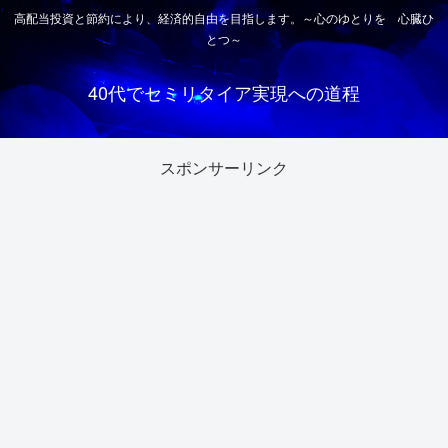
高配当投資と節約により、経済的自由を目指します。～心のゆとりを 心臓ひ
とつ～
40代でセミリタイア実現への道程
スポンサーリンク