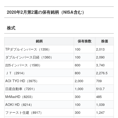
2020年2月第2週の保有銘柄（NISA含む）
株式
銘柄
保有株数
株価
TPダブルインバース（1356）
100
2,013
ダブルインバース日経（1360）
100
2,090
225インバース（1580）
600
3,740
ＪＴ（2914）
800
2,276.5
AOI TYO HD（3975）
2,000
709
日産自動車（7201）
1,000
513.7
MrMaxHD（8203）
300
485
AOKI HD（8214）
100
1,039
ファースト住建（8917）
300
1,247