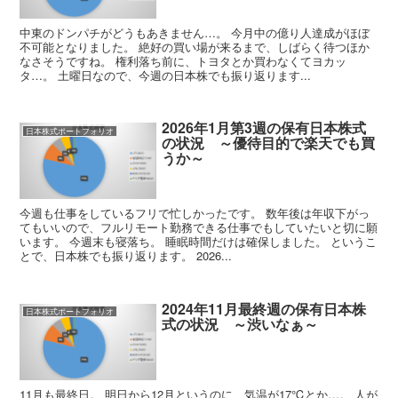
中東のドンパチがどうもあきません…。 今月中の億り人達成がほぼ
不可能となりました。 絶好の買い場が来るまで、しばらく待つほか
なさそうですね。 権利落ち前に、トヨタとか買わなくてヨカッ
タ…。 土曜日なので、今週の日本株でも振り返ります...
2026年1月第3週の保有日本株式
日本株式ポートフォリオ
の状況 ～優待目的で楽天でも買
うか～
今週も仕事をしているフリで忙しかったです。 数年後は年収下がっ
てもいいので、フルリモート勤務できる仕事でもしていたいと切に願
います。 今週末も寝落ち。 睡眠時間だけは確保しました。 というこ
とで、日本株でも振り返ります。 2026...
2024年11月最終週の保有日本株
日本株式ポートフォリオ
式の状況 ～渋いなぁ～
11月も最終日。 明日から12月というのに、気温が17℃とか…。 人が