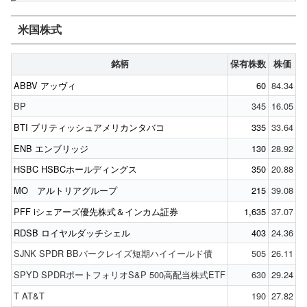
米国株式
銘柄
保有株数
株価
ABBV アッヴィ
60
84.34
BP
345
16.05
BTI ブリティッシュアメリカンタバコ
335
33.64
ENB エンブリッジ
130
28.92
HSBC HSBCホールディングス
350
20.88
MO アルトリアグループ
215
39.08
PFF iシェアーズ優先株式＆インカム証券
1,635
37.07
RDSB ロイヤルダッチシェル
403
24.36
SJNK SPDR BBバークレイズ短期ハイイールド債
505
26.11
SPYD SPDRポートフォリオS&P 500高配当株式ETF
630
29.24
T AT&T
190
27.82