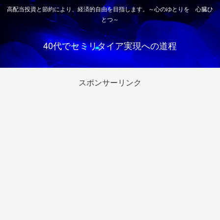
高配当投資と節約により、経済的自由を目指します。～心のゆとりを 心臓ひ
とつ～
40代でセミリタイア実現への道程
スポンサーリンク