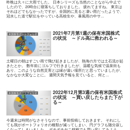
昨晩は久々に大雨でした。 日本シリーズも当然のことながら中止で
したので、20時台に寝落ちしておりました。 疲れてますね。 東京は
それほどでもなかったですが、全国的に見ると凄い雨だったようで、
冠水した道で駅伝をやっている高校生や、暴風雨の中サ...
2021年7月第1週の保有米国株式
米国株等ポートフォリオ
の状況 ～ドル高に救われる～
土曜日の朝はすごい雨で飛び起きましたが、熱海の方では土石流が起
きたとか。 数年前にゴルフで行きましたが、温暖な気候で温泉街も
あり、このような自然災害とは縁が遠い場所だと思っていましたが、
なかなか大変なことに。 週間天気予報を見ていると、何と...
2022年12月第3週の保有米国株式
米国株等ポートフォリオ
の状況 ～買い戻したらまた下が
る～
今週末は時間がなさそうなので、事前投稿しておきます。 それにし
ても我がポートフォリオの種類が減ってしまい、円グラフも随分寂し
くなってしまいました。 ボチボチヤニ銘柄でも買い戻してみよう