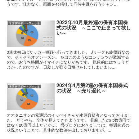
うです。仕方なく、画面を4分割して同時中継を行うチャン...
2023年10月最終週の保有米国株
米国株等ポートフォリオ
式の状況 ～ここで止まって欲し
い～
3連休初日はサッカー観戦へ行ってきました。 Jリーグも終盤戦なの
で、そろそろオフシーズン。 冬はこのようなコンテンツが激減する
ので、おうち時間がイマイチになりがちです。 気候的にはちょうど
よかったのですが、日差しが強く日焼けをしてしまいまし...
2024年4月第2週の保有米国株式
米国株等ポートフォリオ
の状況 ～売り遅れ～
オオタニサンの元通訳のイッペイさんが水原容疑者となっておりまし
た。 どうやら、全体が見えてきたようです。 着服したのは数億円で
はなく20億円以上だとか…。 弊ブログにおきましては、毎週株式の
状況ということで、具体的な数値を出しておりますが、...