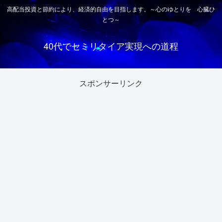
高配当投資と節約により、経済的自由を目指します。～心のゆとりを 心臓ひ
とつ～
40代でセミリタイア実現への道程
スポンサーリンク