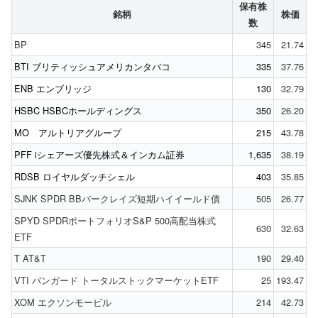
保有株
銘柄
株価
数
BP
345
21.74
BTI ブリティッシュアメリカンタバコ
335
37.76
ENB エンブリッジ
130
32.79
HSBC HSBCホールディングス
350
26.20
MO アルトリアグループ
215
43.78
PFF iシェアーズ優先株式＆インカム証券
1,635
38.19
RDSB ロイヤルダッチシェル
403
35.85
SJNK SPDR BBバークレイズ短期ハイイールド債
505
26.77
SPYD SPDRポートフォリオS&P 500高配当株式
630
32.63
ETF
T AT&T
190
29.40
VTI バンガード トータルストックマーケットETF
25
193.47
XOM エクソンモービル
214
42.73