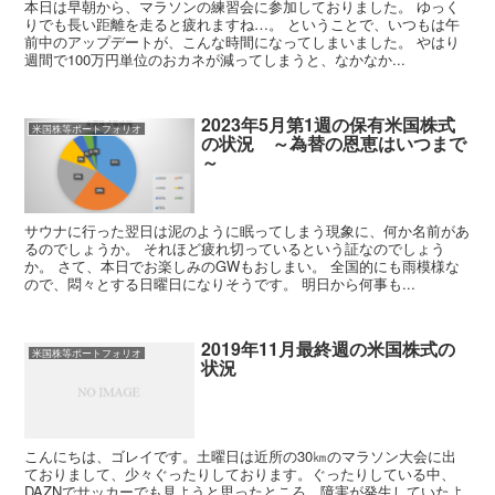
本日は早朝から、マラソンの練習会に参加しておりました。 ゆっく
りでも長い距離を走ると疲れますね…。 ということで、いつもは午
前中のアップデートが、こんな時間になってしまいました。 やはり
週間で100万円単位のおカネが減ってしまうと、なかなか...
2023年5月第1週の保有米国株式
米国株等ポートフォリオ
の状況 ～為替の恩恵はいつまで
～
サウナに行った翌日は泥のように眠ってしまう現象に、何か名前があ
るのでしょうか。 それほど疲れ切っているという証なのでしょう
か。 さて、本日でお楽しみのGWもおしまい。 全国的にも雨模様な
ので、悶々とする日曜日になりそうです。 明日から何事も...
2019年11月最終週の米国株式の
米国株等ポートフォリオ
状況
こんにちは、ゴレイです。土曜日は近所の30㎞のマラソン大会に出
ておりまして、少々ぐったりしております。ぐったりしている中、
DAZNでサッカーでも見ようと思ったところ、障害が発生していたよ